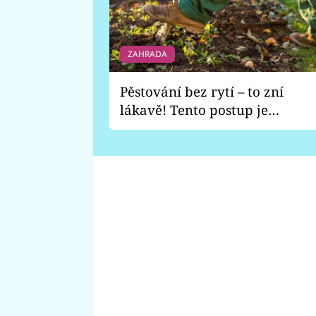
ZAHRADA
Pěstování bez rytí – to zní
lákavě! Tento postup je
vhodný jen pro některé
zahrady