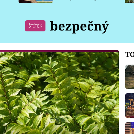
pro psy
bezpečný
ŠTÍTEK
TO