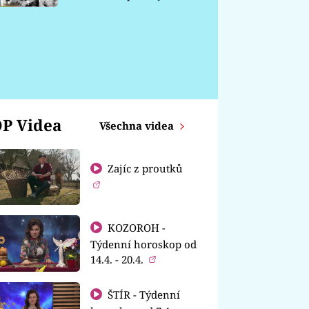
chátrá
P Videa
Všechna videa
Zajíc z proutků
KOZOROH -
Týdenní horoskop od
14.4. - 20.4.
ŠTÍR - Týdenní