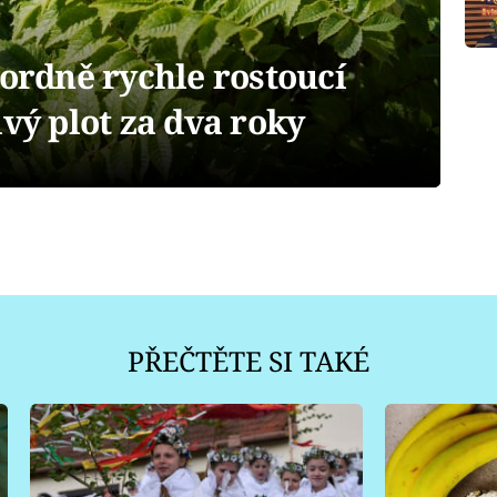
kordně rychle rostoucí
ivý plot za dva roky
PŘEČTĚTE SI TAKÉ