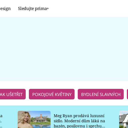
esign
Sledujte prima+
Design
TRENDY
JAK NA TO
PROMĚNY
NAŠE TIPY
JAK UŠETŘIT
POKOJOVÉ KVĚTINY
BYDLENÍ SLAVNÝCH
la
Meg Ryan prodává luxusní
.
sídlo. Moderní dům láká na
o
bazén, posilovnu i sprchu