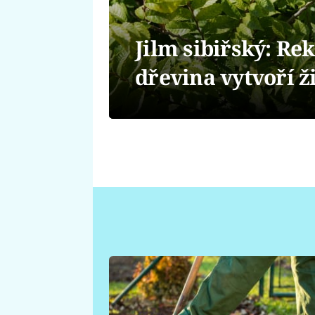
Jilm sibiřský: Re
dřevina vytvoří ž