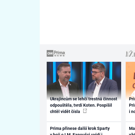
Ukrajincům se lehčí trestná činnost
Pri
odpouštěla, tvrdí Koten. Pospíšil
Pri
chtěl vidět čísla
i n
Prima přinese další krok Sparty
Ma
v boji o LM. Fanoušci uvidí i
vž