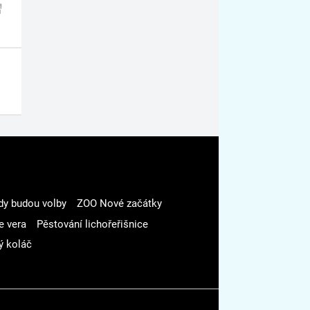
dy budou volby
ZOO Nové začátky
e vera
Pěstování lichořeřišnice
ý koláč