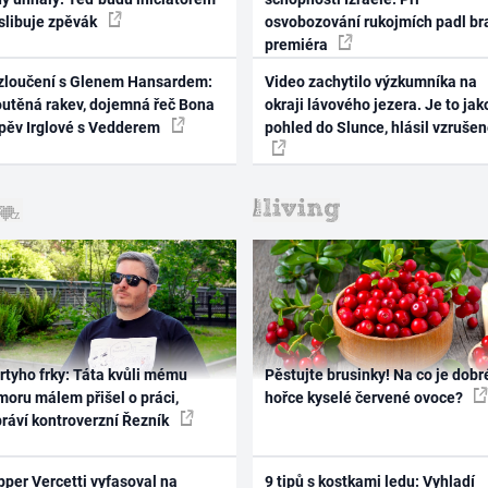
 slibuje zpěvák
osvobozování rukojmích padl br
premiéra
zloučení s Glenem Hansardem:
Video zachytilo výzkumníka na
outěná rakev, dojemná řeč Bona
okraji lávového jezera. Je to jak
zpěv Irglové s Vedderem
pohled do Slunce, hlásil vzruše
rtyho frky: Táta kvůli mému
Pěstujte brusinky! Na co je dobr
oru málem přišel o práci,
hořce kyselé červené ovoce?
práví kontroverzní Řezník
per Vercetti vyfasoval na
9 tipů s kostkami ledu: Vyhladí