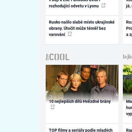
rozhodující odvetu v Lyonu
já,
Rusko našlo slabé místo ukrajinské
Ro
obrany. Útočit může téměř bez
Pr
varování
a 
10 nejlepších dílů Hvězdné brány
Ma
hum
vy
TOP filmy a seriály podle mladých
Rap