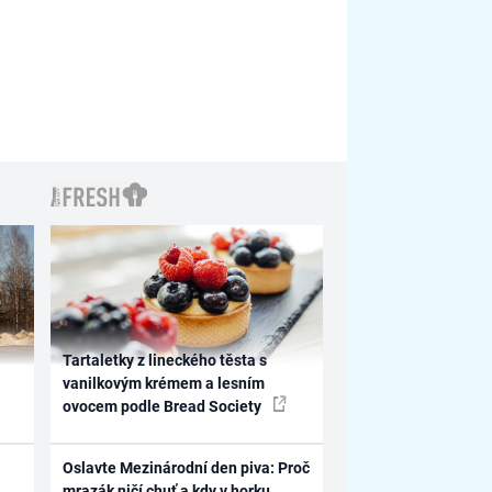
Tartaletky z lineckého těsta s
vanilkovým krémem a lesním
ovocem podle Bread Society
Oslavte Mezinárodní den piva: Proč
mrazák ničí chuť a kdy v horku