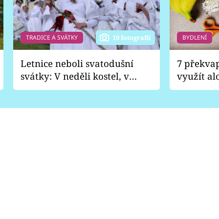
TRADICE A SVÁTKY
BYDLENÍ
10 fotografií
Letnice neboli svatodušní
7 překva
svátky: V neděli kostel, v
využít al
pondělí zábava
Nabrousí
nádobí