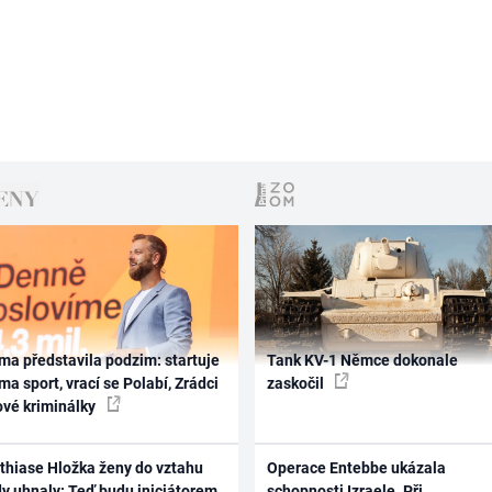
ma představila podzim: startuje
Tank KV-1 Němce dokonale
ma sport, vrací se Polabí, Zrádci
zaskočil
ové kriminálky
thiase Hložka ženy do vztahu
Operace Entebbe ukázala
dy uhnaly: Teď budu iniciátorem
schopnosti Izraele. Při