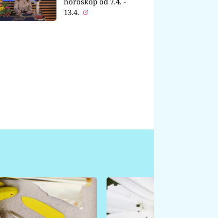
horoskop od 7.4. -
13.4.