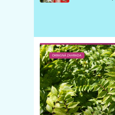
požáru
OKRASNÁ ZAHRADA