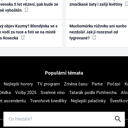
vensku 5 let vězení, pak bude ze
zmačkané šaty i zalijí květiny
mě vyhoštěn
vý objev Kazmy? Blondýnka se s
Muchomůrku růžovku ani sucho
 vodí za ruce a fotí se na místě
nezdolá! Jak ji rozeznat od
ko Rosecká
tygrované?
Populární témata
Nejlepší horory
TV program
Změna času
Partie
Počasí
K
Dědka
Volby 2025
Svařené víno
Tatarák podle Pohlreicha
Alo
t ascendentu
Tvarohové knedlíky
Nejlepší palačinky
Švestkov