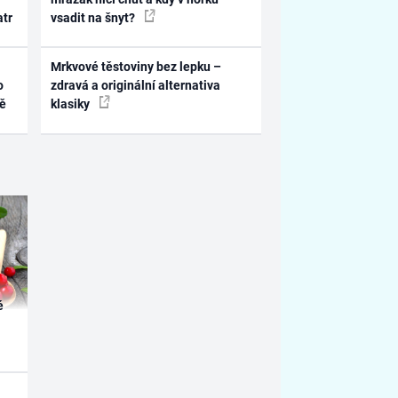
atr
vsadit na šnyt?
Mrkvové těstoviny bez lepku –
o
zdravá a originální alternativa
ně
klasiky
é