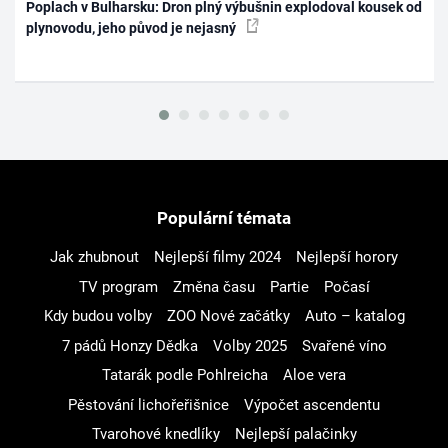
Poplach v Bulharsku: Dron plný výbušnin explodoval kousek od
plynovodu, jeho původ je nejasný
Populární témata
Jak zhubnout
Nejlepší filmy 2024
Nejlepší horory
TV program
Změna času
Partie
Počasí
Kdy budou volby
ZOO Nové začátky
Auto – katalog
7 pádů Honzy Dědka
Volby 2025
Svařené víno
Tatarák podle Pohlreicha
Aloe vera
Pěstování lichořeřišnice
Výpočet ascendentu
Tvarohové knedlíky
Nejlepší palačinky