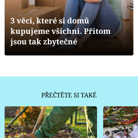
Sledujte prima+
3 věci, které si domů
Přihlášení
kupujeme všichni. Přitom
jsou tak zbytečné
Sledujte nás
PŘEČTĚTE SI TAKÉ