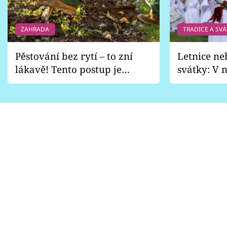
ZAHRADA
TRADICE A SVÁ
Pěstování bez rytí – to zní
Letnice ne
lákavě! Tento postup je
svátky: V n
vhodný jen pro některé
pondělí z
zahrady