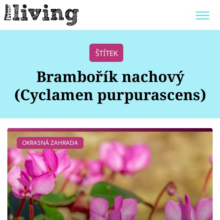
Trendy:
JAK UŠETŘIT
POKOJOVÉ KVĚTINY
ŠTÍTEK
BYDLENÍ SLAVNÝCH
ZAHRADA
Brambořík nachový
(Cyclamen purpurascens)
Témata
OKRASNÁ ZAHRADA
Bydlení
Zahrada
Design