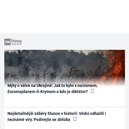
Mýty o válce na Ukrajině: Jak to bylo s nacismem,
Euromajdanem či Krymem a kdo je diktátor?
Nejdetailnější záběry Slunce v historii: Vědci odhalili i
neznámé víry. Podívejte se zblízka