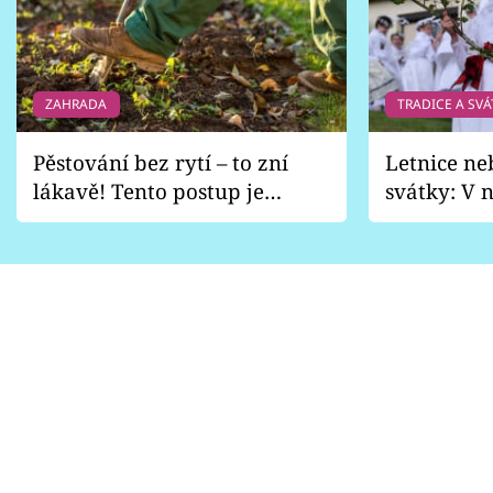
ZAHRADA
TRADICE A SVÁ
Pěstování bez rytí – to zní
Letnice ne
lákavě! Tento postup je
svátky: V n
vhodný jen pro některé
pondělí z
zahrady