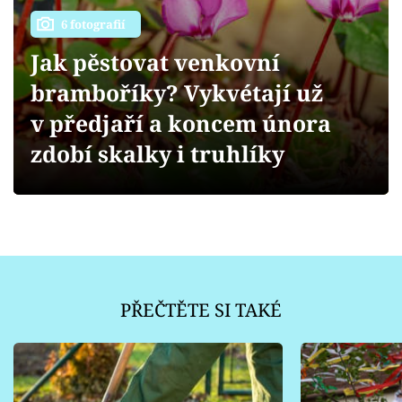
Sledujte prima+
6 fotografií
Přihlášení
Jak pěstovat venkovní
bramboříky? Vykvétají už
v předjaří a koncem února
Sledujte nás
zdobí skalky i truhlíky
PŘEČTĚTE SI TAKÉ