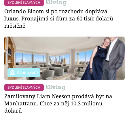
BYDLENÍ SLAVNÝCH
Orlando Bloom si po rozchodu dopřává
luxus. Pronajímá si dům za 60 tisíc dolarů
měsíčně
9 fotografií
BYDLENÍ SLAVNÝCH
Zamilovaný Liam Neeson prodává byt na
Manhattanu. Chce za něj 10,3 milionu
dolarů