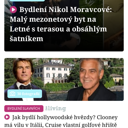
Sledujte prima+
Bydlení Nikol Moravcové:
Malý mezonetový byt na
Přihlášení
Letné s terasou a obsáhlým
šatníkem
Sledujte nás
30 fotografií
BYDLENÍ SLAVNÝCH
Jak bydlí hollywoodské hvězdy? Clooney
má vilu v Itálii, Cruise vlastní golfové hřiště