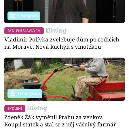
9 fotografií
BYDLENÍ SLAVNÝCH
Vladimír Polívka zvelebuje dům po rodičích
na Moravě: Nová kuchyň s vinotékou
11 fotografií
BYDLENÍ
Zdeněk Žák vyměnil Prahu za venkov.
Koupil statek a stal se z něj vášnivý farmář