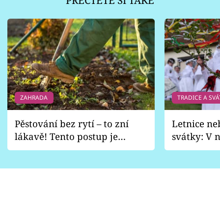
PŘEČTĚTE SI TAKÉ
ZAHRADA
TRADICE A SVÁ
Pěstování bez rytí – to zní
Letnice ne
lákavě! Tento postup je
svátky: V n
vhodný jen pro některé
pondělí z
zahrady