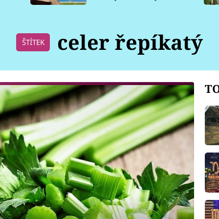
pro psy
celer řepíkatý
ŠTÍTEK
TO