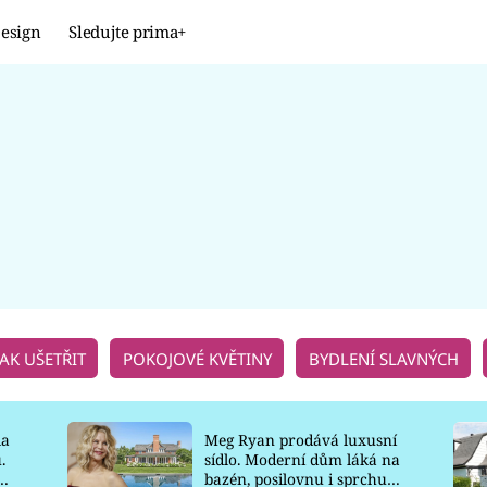
esign
Sledujte prima+
Design
TRENDY
JAK NA TO
PROMĚNY
NAŠE TIPY
JAK UŠETŘIT
POKOJOVÉ KVĚTINY
BYDLENÍ SLAVNÝCH
la
Meg Ryan prodává luxusní
.
sídlo. Moderní dům láká na
o
bazén, posilovnu i sprchu