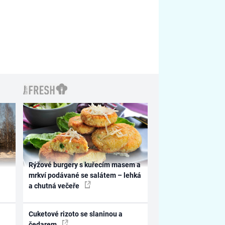
Rýžové burgery s kuřecím masem a
mrkví podávané se salátem – lehká
a chutná večeře
Cuketové rizoto se slaninou a
čedarem