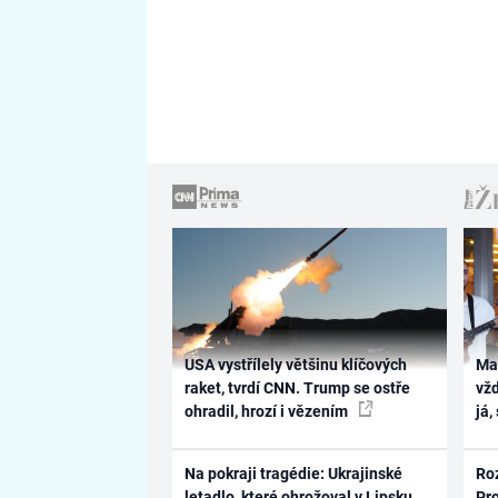
USA vystřílely většinu klíčových
Ma
raket, tvrdí CNN. Trump se ostře
vž
ohradil, hrozí i vězením
já,
Na pokraji tragédie: Ukrajinské
Ro
letadlo, které ohrožoval v Lipsku
Pr