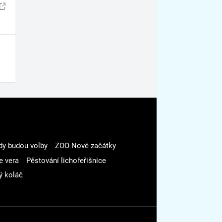
dy budou volby
ZOO Nové začátky
e vera
Pěstování lichořeřišnice
ý koláč