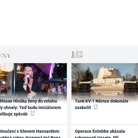
thiase Hložka ženy do vztahu
Tank KV-1 Němce dokonale
dy uhnaly: Teď budu iniciátorem
zaskočil
 slibuje zpěvák
zloučení s Glenem Hansardem:
Operace Entebbe ukázala
outěná rakev, dojemná řeč Bona
schopnosti Izraele. Při