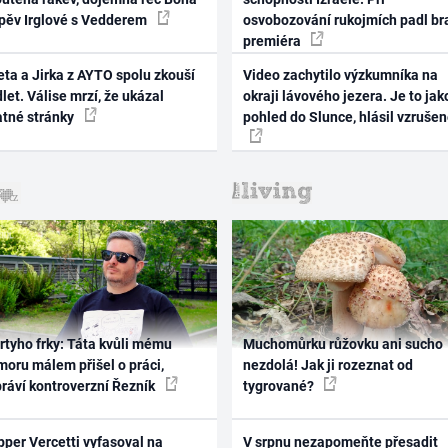
zpěv Irglové s Vedderem
osvobozování rukojmích padl br
premiéra
ta a Jirka z AYTO spolu zkouší
Video zachytilo výzkumníka na
let. Válise mrzí, že ukázal
okraji lávového jezera. Je to jak
atné stránky
pohled do Slunce, hlásil vzruše
rtyho frky: Táta kvůli mému
Muchomůrku růžovku ani sucho
oru málem přišel o práci,
nezdolá! Jak ji rozeznat od
práví kontroverzní Řezník
tygrované?
per Vercetti vyfasoval na
V srpnu nezapomeňte přesadit