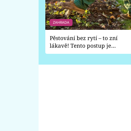
ZAHRADA
Pěstování bez rytí – to zní
lákavě! Tento postup je
vhodný jen pro některé
zahrady