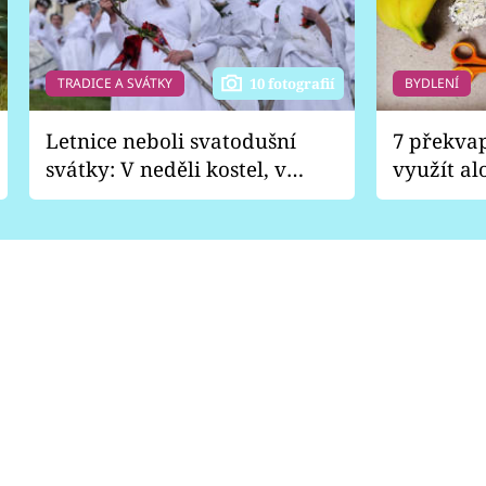
TRADICE A SVÁTKY
BYDLENÍ
10 fotografií
Letnice neboli svatodušní
7 překva
svátky: V neděli kostel, v
využít al
pondělí zábava
Nabrousí
nádobí