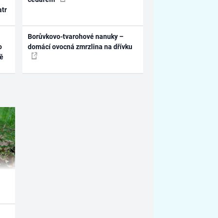
atr
Borůvkovo-tvarohové nanuky –
o
domácí ovocná zmrzlina na dřívku
ně