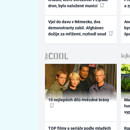
dron, bylo naložené municí
a 
Vjel do davu v Německu, dva
Ane
demonstranty zabil. Afghánec
byd
dožije za mřížemi, rozhodl soud
šp
10 nejlepších dílů Hvězdné brány
Ma
hum
vy
TOP filmy a seriály podle mladých
Rap