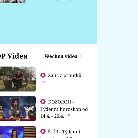
chátrá
P Videa
Všechna videa
Zajíc z proutků
KOZOROH -
Týdenní horoskop od
14.4. - 20.4.
ŠTÍR - Týdenní