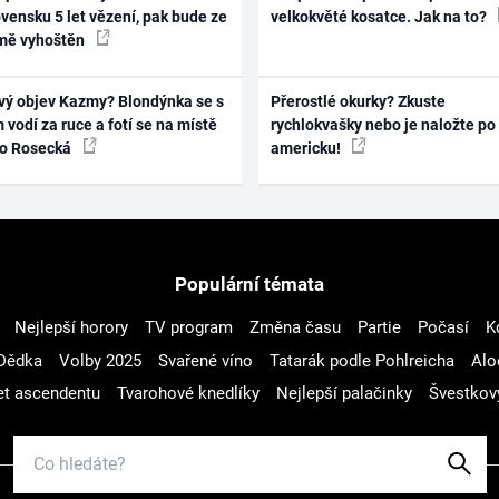
vensku 5 let vězení, pak bude ze
velkokvěté kosatce. Jak na to?
mě vyhoštěn
vý objev Kazmy? Blondýnka se s
Přerostlé okurky? Zkuste
 vodí za ruce a fotí se na místě
rychlokvašky nebo je naložte po
ko Rosecká
americku!
Populární témata
Nejlepší horory
TV program
Změna času
Partie
Počasí
K
Dědka
Volby 2025
Svařené víno
Tatarák podle Pohlreicha
Alo
t ascendentu
Tvarohové knedlíky
Nejlepší palačinky
Švestkov