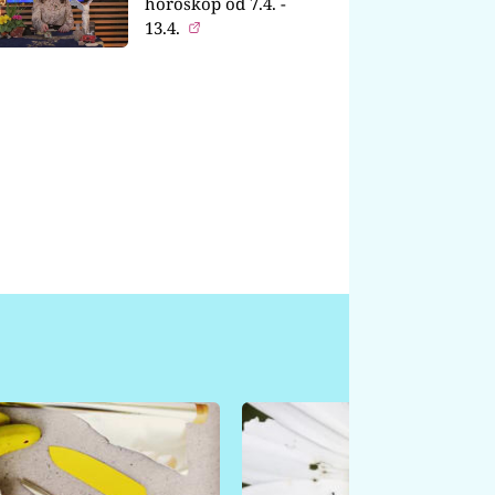
horoskop od 7.4. -
13.4.