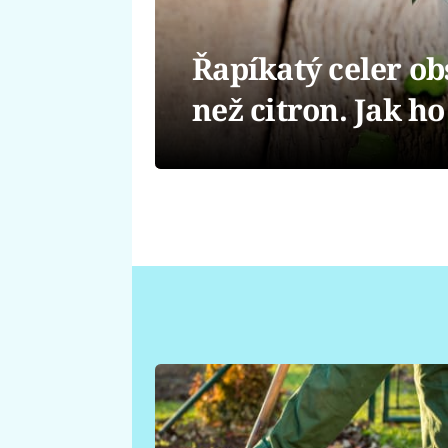
Řapíkatý celer ob
než citron. Jak h