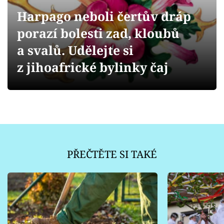
Sledujte prima+
Harpago neboli čertův dráp
porazí bolesti zad, kloubů
Přihlášení
a svalů. Udělejte si
z jihoafrické bylinky čaj
Sledujte nás
PŘEČTĚTE SI TAKÉ