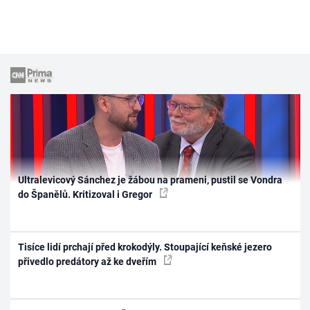
Ultralevicový Sánchez je žábou na prameni, pustil se Vondra
do Španělů. Kritizoval i Gregor
Tisíce lidí prchají před krokodýly. Stoupající keňské jezero
přivedlo predátory až ke dveřím