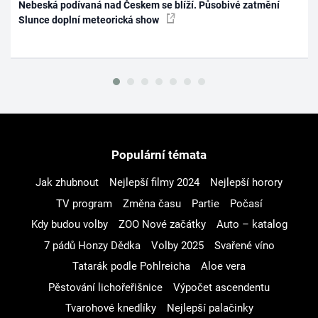
Nebeská podívaná nad Českem se blíží. Působivé zatmění
Slunce doplní meteorická show
Populární témata
Jak zhubnout
Nejlepší filmy 2024
Nejlepší horory
TV program
Změna času
Partie
Počasí
Kdy budou volby
ZOO Nové začátky
Auto – katalog
7 pádů Honzy Dědka
Volby 2025
Svařené víno
Tatarák podle Pohlreicha
Aloe vera
Pěstování lichořeřišnice
Výpočet ascendentu
Tvarohové knedlíky
Nejlepší palačinky