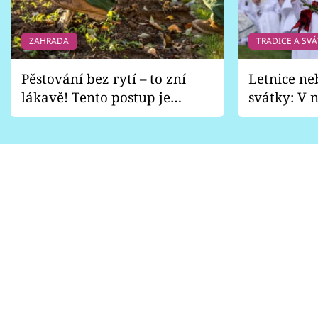
ZAHRADA
TRADICE A SVÁ
Pěstování bez rytí – to zní
Letnice ne
lákavě! Tento postup je
svátky: V n
vhodný jen pro některé
pondělí z
zahrady