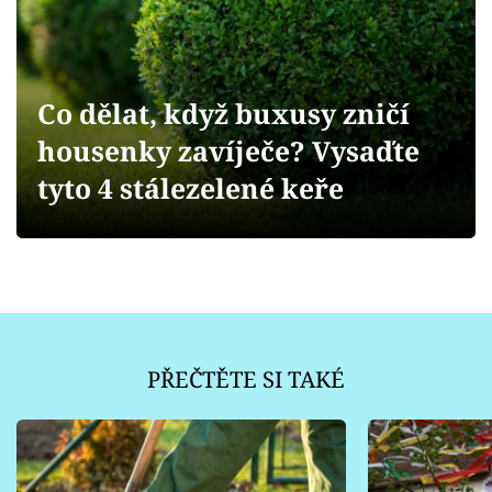
Sledujte prima+
Přihlášení
Co dělat, když buxusy zničí
housenky zavíječe? Vysaďte
Sledujte nás
tyto 4 stálezelené keře
PŘEČTĚTE SI TAKÉ