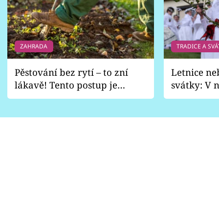
ZAHRADA
TRADICE A SVÁ
Pěstování bez rytí – to zní
Letnice ne
lákavě! Tento postup je
svátky: V n
vhodný jen pro některé
pondělí z
zahrady