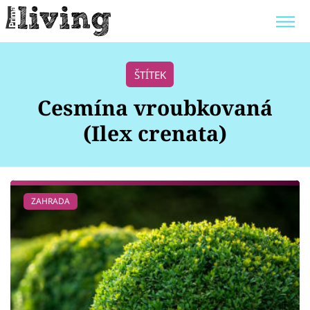
Trendy:
JAK UŠETŘIT
POKOJOVÉ KVĚTINY
ŠTÍTEK
BYDLENÍ SLAVNÝCH
ZAHRADA
Cesmína vroubkovaná
(Ilex crenata)
Témata
ZAHRADA
Bydlení
Zahrada
Design