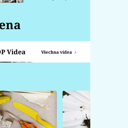
chátrá
mena
P Videa
Všechna videa
Zajíc z proutků
KOZOROH -
Týdenní horoskop od
14.4. - 20.4.
ŠTÍR - Týdenní