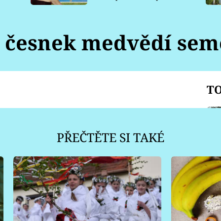
pro psy
česnek medvědí se
TO
PŘEČTĚTE SI TAKÉ