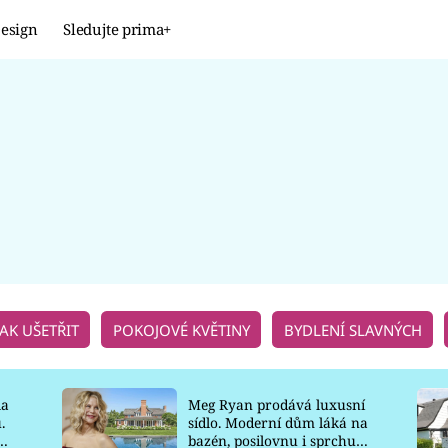
esign
Sledujte prima+
Design
TRENDY
JAK NA TO
PROMĚNY
NAŠE TIPY
JAK UŠETŘIT
POKOJOVÉ KVĚTINY
BYDLENÍ SLAVNÝCH
la
Meg Ryan prodává luxusní
.
sídlo. Moderní dům láká na
o
bazén, posilovnu i sprchu