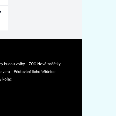
é
dy budou volby
ZOO Nové začátky
e vera
Pěstování lichořeřišnice
ý koláč