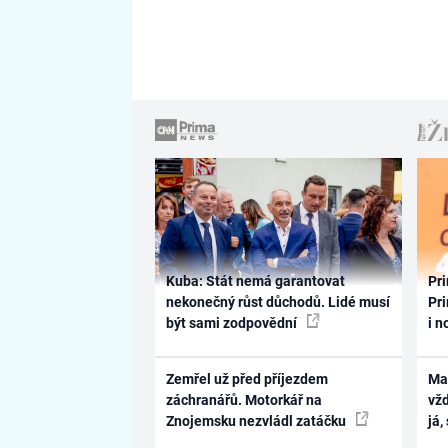
Kuba: Stát nemá garantovat
Pri
nekonečný růst důchodů. Lidé musí
Pri
být sami zodpovědní
i n
Zemřel už před příjezdem
Ma
záchranářů. Motorkář na
vž
Znojemsku nezvládl zatáčku
já,