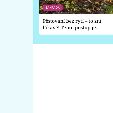
ZAHRADA
Pěstování bez rytí – to zní
lákavě! Tento postup je
vhodný jen pro některé
zahrady