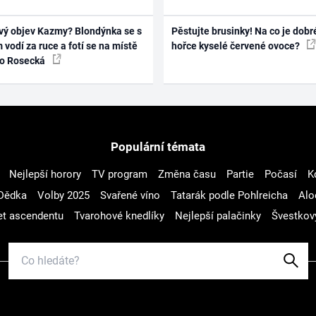
vý objev Kazmy? Blondýnka se s
Pěstujte brusinky! Na co je dobr
 vodí za ruce a fotí se na místě
hořce kyselé červené ovoce?
ko Rosecká
Populární témata
Nejlepší horory
TV program
Změna času
Partie
Počasí
K
Dědka
Volby 2025
Svařené víno
Tatarák podle Pohlreicha
Alo
t ascendentu
Tvarohové knedlíky
Nejlepší palačinky
Švestkov