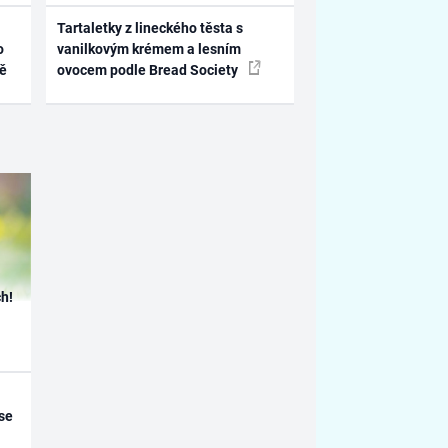
Tartaletky z lineckého těsta s
o
vanilkovým krémem a lesním
ně
ovocem podle Bread Society
h!
se