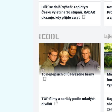
Blíží se další výheň: Teploty v
Ro
Česku vyletí na 36 stupňů. RADAR
Pr
ukazuje, kdy přijde zvrat
a 
10 nejlepších dílů Hvězdné brány
Ma
hum
vy
TOP filmy a seriály podle mladých
Rap
diváků
Slo
ze