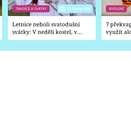
TRADICE A SVÁTKY
BYDLENÍ
10 fotografií
Letnice neboli svatodušní
7 překva
svátky: V neděli kostel, v
využít al
pondělí zábava
Nabrousí
nádobí