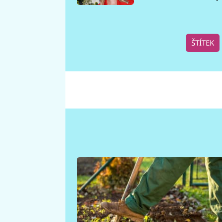
požáru
ŠTÍTEK