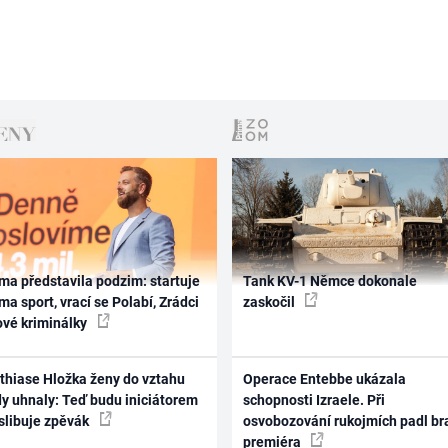
ma představila podzim: startuje
Tank KV-1 Němce dokonale
ma sport, vrací se Polabí, Zrádci
zaskočil
ové kriminálky
thiase Hložka ženy do vztahu
Operace Entebbe ukázala
dy uhnaly: Teď budu iniciátorem
schopnosti Izraele. Při
 slibuje zpěvák
osvobozování rukojmích padl br
premiéra