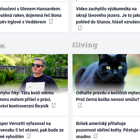
zloučení s Glenem Hansardem:
Video zachytilo výzkumníka na
outěná rakev, dojemná řeč Bona
okraji lávového jezera. Je to jak
zpěv Irglové s Vedderem
pohled do Slunce, hlásil vzruše
rtyho frky: Táta kvůli mému
Odhalte pravdu o kočičích mýtec
oru málem přišel o práci,
Proč černá kočka nenosí smůlu?
práví kontroverzní Řezník
per Vercetti vyfasoval na
Ibišek americký přitahuje
vensku 5 let vězení, pak bude ze
pozornost obřími květy. Pěstuje 
mě vyhoštěn
snadno