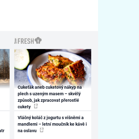
Cukeťák aneb cuketový nákyp na
plech s uzeným masem – skvělý
způsob, jak zpracovat přerostlé
cukety
Vláčný koláč z jogurtu s višněmi a
mandlemi – letní moučník ke kávě i
atr
na oslavu