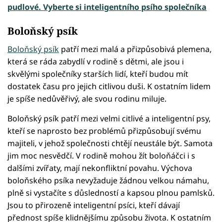
pudlové. Vyberte si inteligentního psího společníka
Boloňský psík
Boloňský psík
patří mezi malá a přizpůsobivá plemena,
která se ráda zabydlí v rodině s dětmi, ale jsou i
skvělými společníky starších lidí, kteří budou mít
dostatek času pro jejich citlivou duši. K ostatním lidem
je spíše nedůvěřivý, ale svou rodinu miluje.
Boloňský psík patří mezi velmi citlivé a inteligentní psy,
kteří se naprosto bez problémů přizpůsobují svému
majiteli, v jehož společnosti chtějí neustále být. Samota
jim moc nesvědčí. V rodině mohou žít boloňáčci i s
dalšími zvířaty, mají nekonfliktní povahu. Výchova
boloňského psíka nevyžaduje žádnou velkou námahu,
plně si vystačíte s důsledností a kapsou plnou pamlsků.
Jsou to přirozeně inteligentní psíci, kteří dávají
přednost spíše klidnějšímu způsobu života. K ostatním