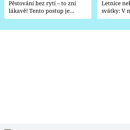
Pěstování bez rytí – to zní
Letnice ne
lákavě! Tento postup je
svátky: V n
vhodný jen pro některé
pondělí z
zahrady