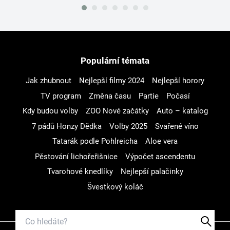
Populární témata
Jak zhubnout
Nejlepší filmy 2024
Nejlepší horory
TV program
Změna času
Partie
Počasí
Kdy budou volby
ZOO Nové začátky
Auto – katalog
7 pádů Honzy Dědka
Volby 2025
Svařené víno
Tatarák podle Pohlreicha
Aloe vera
Pěstování lichořeřišnice
Výpočet ascendentu
Tvarohové knedlíky
Nejlepší palačinky
Švestkový koláč