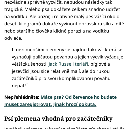
nezvládne správně vycvičit, nebudou následky tak
tragické. Malého psa dokážete celkem snadno udržet
na vodítku. Ale pozor, i relativně malý pes vážící okolo
deseti kilogramů dokáže vyvinout obrovskou sílu a dítě
nebo staršího člověka klidně porazí a na vodítku
odvleče.
I mezi menšími plemeny se najdou taková, která se
vyznačují paličatou povahou a jejich výcvik vyžaduje
větší zkušenosti.
Jack Russell teriéři
, bíglové a
jezevčíci jsou sice relativně malí, ale do rukou
začátečníků pro svou komplikovanou povahu
nepatří.
Nepřehlédněte:
Máte psa? Od července ho budete
muset zaregistrovat. Jinak hrozí pokuta.
Psí plemena vhodná pro začátečníky