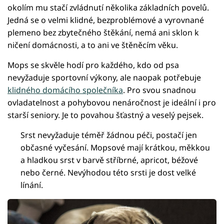
okolím mu stačí zvládnutí několika základních povelů.
Jedná se o velmi klidné, bezproblémové a vyrovnané
plemeno bez zbytečného štěkání, nemá ani sklon k
ničení domácnosti, a to ani ve štěněcím věku.
Mops se skvěle hodí pro každého, kdo od psa
nevyžaduje sportovní výkony, ale naopak potřebuje
klidného domácího společníka
. Pro svou snadnou
ovladatelnost a pohybovou nenáročnost je ideální i pro
starší seniory. Je to povahou šťastný a veselý pejsek.
Srst nevyžaduje téměř žádnou péči, postačí jen
občasné vyčesání. Mopsové mají krátkou, měkkou
a hladkou srst v barvě stříbrné, apricot, béžové
nebo černé. Nevýhodou této srsti je dost velké
línání.