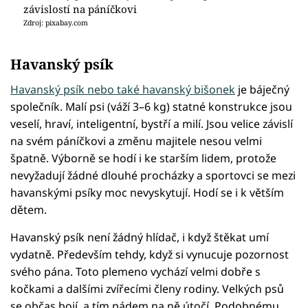
závislostí na páníčkovi
Zdroj: pixabay.com
Havanský psík
Havanský psík nebo také havanský bišonek
je báječný
společník. Malí psi (váží 3–6 kg) statné konstrukce jsou
veselí, hraví, inteligentní, bystří a milí. Jsou velice závislí
na svém páníčkovi a změnu majitele nesou velmi
špatně. Výborně se hodí i ke starším lidem, protože
nevyžadují žádné dlouhé procházky a sportovci se mezi
havanskými psíky moc nevyskytují. Hodí se i k větším
dětem.
Havanský psík není žádný hlídač, i když štěkat umí
vydatně. Především tehdy, když si vynucuje pozornost
svého pána. Toto plemeno vychází velmi dobře s
kočkami a dalšími zvířecími členy rodiny. Velkých psů
se občas bojí, a tím pádem na ně útočí. Podobnému