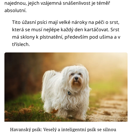
najednou, jejich vzájemná snášenlivost je téměř
absolutní.
Tito úžasní psíci mají velké nároky na péči o srst,
která se musí nejlépe každý den kartáčovat. Srst
má sklony k plstnatění, především pod ušima a v
tříslech.
Havanský psík: Veselý a inteligentní psík se silnou