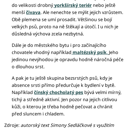
do velikosti drobný
yorkšírský teriér
nebo ještě
menší
čivava
. Ale nenechte se mýlit jejich vzrůstem.
Obě plemena se umí prosadit. Většinou se bojí
velkých psů, proto na ně štěkají a útočí. I u nich je
důsledná výchova zcela nezbytná.
Dále je do městského bytu i pro začínajícího
chovatele vhodný například
maltézský psík
.
Jeho
jedinou nevýhodou je opravdu hodně náročná péče
o dlouhou srst.
A pak je tu ještě skupina bezsrstých psů, kdy je
absence srsti přímo předurčuje k bydlení v bytě.
Například
čínský chocholatý pes
bývá velmi mírný,
tichý a středně aktivní. Jen pozor na jejich citlivou
kůži, o kterou je třeba hodně pečovat a chránit
před sluncem i chladem.
Zdroje:
autorský text Simony Sedláčkové s využitím