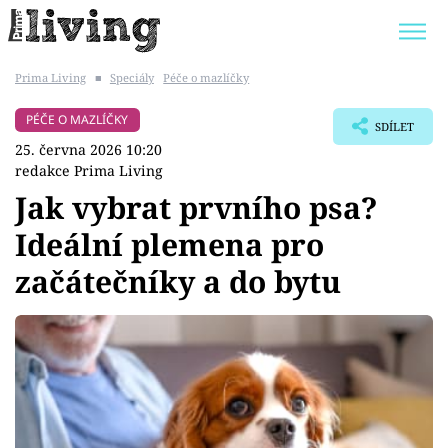
Prima Living
■
Speciály
Péče o mazlíčky
Trendy:
JAK UŠETŘIT
POKOJOVÉ KVĚTINY
PÉČE O MAZLÍČKY
SDÍLET
BYDLENÍ SLAVNÝCH
ZAHRADA
25. června 2026 10:20
redakce Prima Living
Jak vybrat prvního psa?
Ideální plemena pro
Témata
začátečníky a do bytu
Bydlení
Zahrada
Design