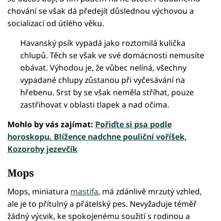
chování se však dá předejít důslednou výchovou a
socializací od útlého věku.
Havanský psík vypadá jako roztomilá kulička
chlupů. Těch se však ve své domácnosti nemusíte
obávat. Výhodou je, že vůbec nelíná, všechny
vypadané chlupy zůstanou při vyčesávání na
hřebenu. Srst by se však neměla stříhat, pouze
zastřihovat v oblasti tlapek a nad očima.
Mohlo by vás zajímat:
Pořiďte si psa podle
horoskopu. Blížence nadchne pouliční voříšek,
Kozorohy jezevčík
Mops
Mops, miniatura
mastifa
, má zdánlivě mrzutý vzhled,
ale je to přítulný a přátelský pes. Nevyžaduje téměř
žádný výcvik, ke spokojenému soužití s rodinou a