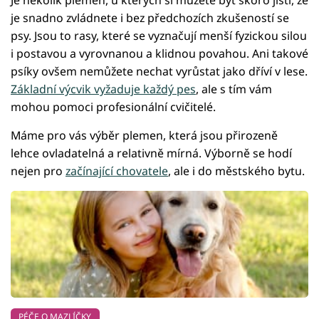
Je několik plemen, u kterých si můžete být skoro jisti, že
je snadno zvládnete i bez předchozích zkušeností se
psy. Jsou to rasy, které se vyznačují menší fyzickou silou
i postavou a vyrovnanou a klidnou povahou. Ani takové
psíky ovšem nemůžete nechat vyrůstat jako dříví v lese.
Základní výcvik vyžaduje každý pes
, ale s tím vám
mohou pomoci profesionální cvičitelé.
Máme pro vás výběr plemen, která jsou přirozeně
lehce ovladatelná a relativně mírná. Výborně se hodí
nejen pro
začínající chovatele
, ale i do městského bytu.
PÉČE O MAZLÍČKY