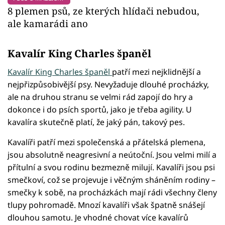
8 plemen psů, ze kterých hlídači nebudou,
ale kamarádi ano
Kavalír King Charles španěl
Kavalír King Charles španěl
patří mezi nejklidnější a
nejpřizpůsobivější psy. Nevyžaduje dlouhé procházky,
ale na druhou stranu se velmi rád zapojí do hry a
dokonce i do psích sportů, jako je třeba agility. U
kavalíra skutečně platí, že jaký pán, takový pes.
Kavalíři patří mezi společenská a přátelská plemena,
jsou absolutně neagresivní a neútoční. Jsou velmi milí a
přítulní a svou rodinu bezmezně milují. Kavalíři jsou psi
smečkoví, což se projevuje i věčným sháněním rodiny –
smečky k sobě, na procházkách mají rádi všechny členy
tlupy pohromadě. Mnozí kavalíři však špatně snášejí
dlouhou samotu. Je vhodné chovat více kavalírů