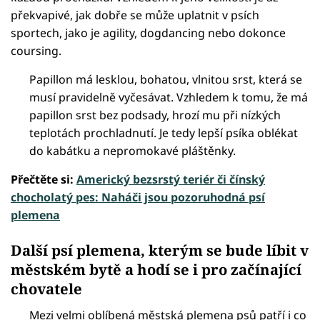
překvapivé, jak dobře se může uplatnit v psích
sportech, jako je agility, dogdancing nebo dokonce
coursing.
Papillon má lesklou, bohatou, vlnitou srst, která se
musí pravidelně vyčesávat. Vzhledem k tomu, že má
papillon srst bez podsady, hrozí mu při nízkých
teplotách prochladnutí. Je tedy lepší psíka oblékat
do kabátku a nepromokavé pláštěnky.
Přečtěte si:
Americký bezsrstý teriér či čínský
chocholatý pes: Naháči jsou pozoruhodná psí
plemena
Další psí plemena, kterým se bude líbit v
městském bytě a hodí se i pro začínající
chovatele
Mezi velmi oblíbená městská plemena psů patří i co