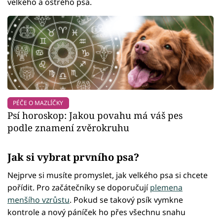
velkého a ostrého psa.
PÉČE O MAZLÍČKY
Psí horoskop: Jakou povahu má váš pes
podle znamení zvěrokruhu
Jak si vybrat prvního psa?
Nejprve si musíte promyslet, jak velkého psa si chcete
pořídit. Pro začátečníky se doporučují
plemena
menšího vzrůstu
. Pokud se takový psík vymkne
kontrole a nový páníček ho přes všechnu snahu