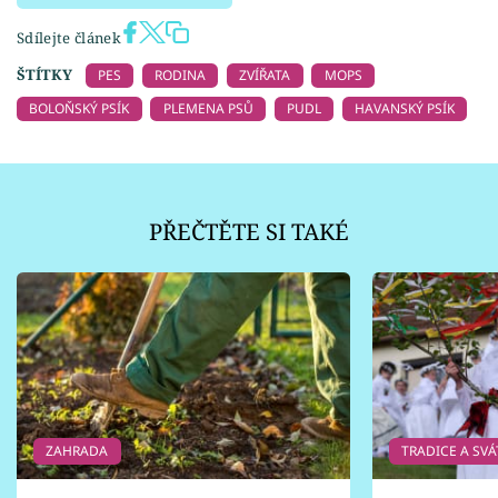
Sdílejte článek
ŠTÍTKY
PES
RODINA
ZVÍŘATA
MOPS
BOLOŇSKÝ PSÍK
PLEMENA PSŮ
PUDL
HAVANSKÝ PSÍK
PŘEČTĚTE SI TAKÉ
ZAHRADA
TRADICE A SVÁ