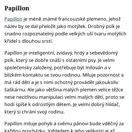
Papillon
Papillon
je méně známé francouzské plemeno, jehož
název by se dal přeložit jako motýlek. Drobný psík je
snadno rozpoznatelný podle velkých uší tvaru motýlích
křídel s dlouhou srstí.
Papillon je inteligentní, zvídavý, hrdý a sebevědomý
psík, který se dobře snáší s ostatními psy. Je velmi
společensky založený, potřebuje být milován a v
blízkém kontaktu se svou rodinou. Miluje pozornost a
má rád děti a je s nimi ochotný provádět jakoukoliv
šaškárnu. Ale jako většina malých plemen velice těžce
nese necitlivou manipulaci velmi malých dětí, proto se
hodí spíše k odrostlým dětem. Je velmi dobrý hlídač,
který si chrání svoji rodinu.
Papillon miluje pohyb a svému pánovi bude vděčný za
každou procházku. Vzhledem k jeho velikosti je až