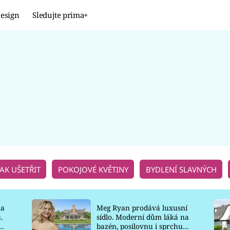
esign
Sledujte prima+
Design
TRENDY
JAK NA TO
PROMĚNY
NAŠE TIPY
JAK UŠETŘIT
POKOJOVÉ KVĚTINY
BYDLENÍ SLAVNÝCH
la
Meg Ryan prodává luxusní
.
sídlo. Moderní dům láká na
o
bazén, posilovnu i sprchu