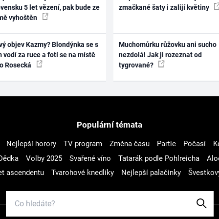
vensku 5 let vězení, pak bude ze
zmačkané šaty i zalijí květiny
mě vyhoštěn
vý objev Kazmy? Blondýnka se s
Muchomůrku růžovku ani sucho
 vodí za ruce a fotí se na místě
nezdolá! Jak ji rozeznat od
ko Rosecká
tygrované?
Populární témata
Nejlepší horory
TV program
Změna času
Partie
Počasí
K
Dědka
Volby 2025
Svařené víno
Tatarák podle Pohlreicha
Alo
t ascendentu
Tvarohové knedlíky
Nejlepší palačinky
Švestkov