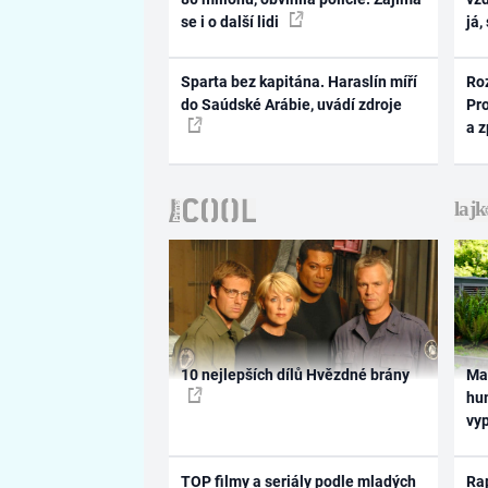
se i o další lidi
já,
Sparta bez kapitána. Haraslín míří
Ro
do Saúdské Arábie, uvádí zdroje
Pr
a 
10 nejlepších dílů Hvězdné brány
Ma
hum
vy
TOP filmy a seriály podle mladých
Rap