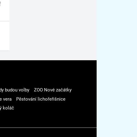
dy budou volby
ZOO Nové začátky
e vera
Pěstování lichořeřišnice
ý koláč