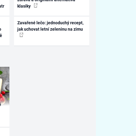
atr
klasiky
Zavařené lečo: jednoduchý recept,
o
jak uchovat letní zeleninu na zimu
ně
é