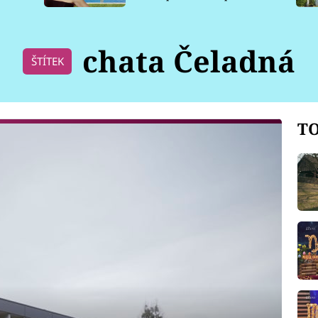
pro psy
chata Čeladná
ŠTÍTEK
TO