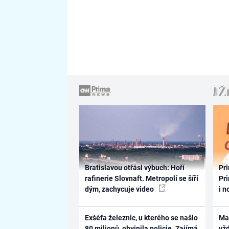
Bratislavou otřásl výbuch: Hoří
Pri
rafinerie Slovnaft. Metropolí se šíří
Pri
dým, zachycuje video
i n
Exšéfa železnic, u kterého se našlo
Ma
80 milionů, obvinila policie. Zajímá
vž