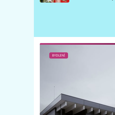
požáru
BYDLENÍ