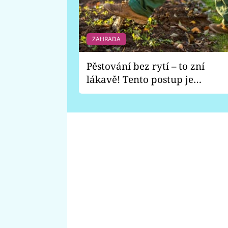
ZAHRADA
Pěstování bez rytí – to zní
lákavě! Tento postup je
vhodný jen pro některé
zahrady