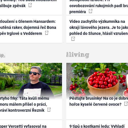
 slibuje zpěvák
osvobozování rukojmích padl br
premiéra
zloučení s Glenem Hansardem:
Video zachytilo výzkumníka na
outěná rakev, dojemná řeč Bona
okraji lávového jezera. Je to jak
zpěv Irglové s Vedderem
pohled do Slunce, hlásil vzruše
rtyho frky: Táta kvůli mému
Pěstujte brusinky! Na co je dobr
oru málem přišel o práci,
hořce kyselé červené ovoce?
práví kontroverzní Řezník
per Vercetti vyfasoval na
9 tipů s kostkami ledu: Vyhladí