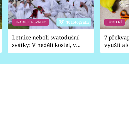
TRADICE A SVÁTKY
BYDLENÍ
10 fotografií
Letnice neboli svatodušní
7 překva
svátky: V neděli kostel, v
využít al
pondělí zábava
Nabrousí
nádobí