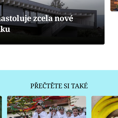
astoluje zcela nové
nku
PŘEČTĚTE SI TAKÉ