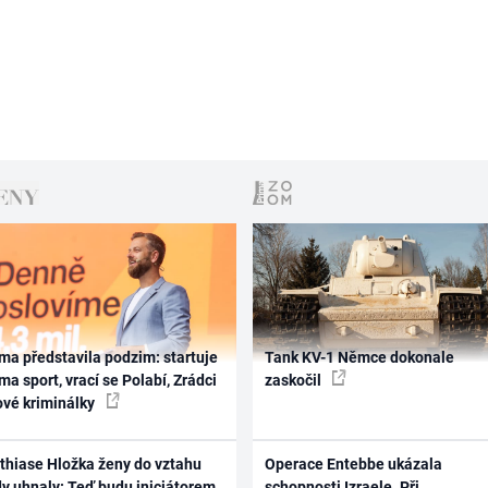
ma představila podzim: startuje
Tank KV-1 Němce dokonale
ma sport, vrací se Polabí, Zrádci
zaskočil
ové kriminálky
thiase Hložka ženy do vztahu
Operace Entebbe ukázala
dy uhnaly: Teď budu iniciátorem
schopnosti Izraele. Při