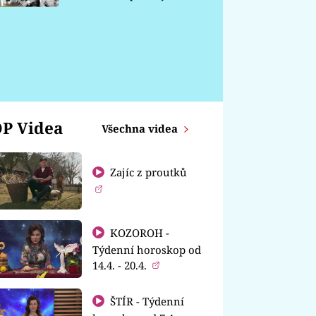
chátrá
P Videa
Všechna videa
Zajíc z proutků
KOZOROH -
Týdenní horoskop od
14.4. - 20.4.
ŠTÍR - Týdenní