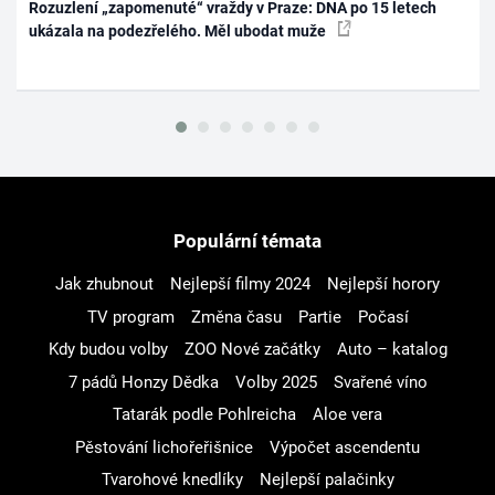
Rozuzlení „zapomenuté“ vraždy v Praze: DNA po 15 letech
ukázala na podezřelého. Měl ubodat muže
Populární témata
Jak zhubnout
Nejlepší filmy 2024
Nejlepší horory
TV program
Změna času
Partie
Počasí
Kdy budou volby
ZOO Nové začátky
Auto – katalog
7 pádů Honzy Dědka
Volby 2025
Svařené víno
Tatarák podle Pohlreicha
Aloe vera
Pěstování lichořeřišnice
Výpočet ascendentu
Tvarohové knedlíky
Nejlepší palačinky