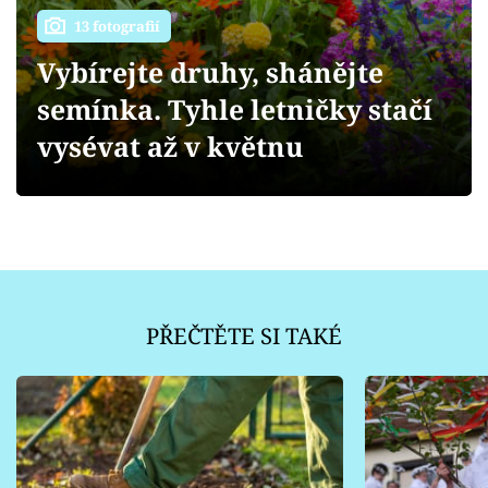
Sledujte prima+
13 fotografií
Vybírejte druhy, shánějte
Přihlášení
semínka. Tyhle letničky stačí
vysévat až v květnu
Sledujte nás
PŘEČTĚTE SI TAKÉ