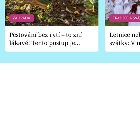
ZAHRADA
TRADICE A SVÁ
Pěstování bez rytí – to zní
Letnice ne
lákavě! Tento postup je
svátky: V n
vhodný jen pro některé
pondělí z
zahrady