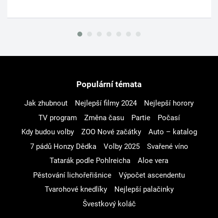
Populární témata
Jak zhubnout
Nejlepší filmy 2024
Nejlepší horory
TV program
Změna času
Partie
Počasí
Kdy budou volby
ZOO Nové začátky
Auto – katalog
7 pádů Honzy Dědka
Volby 2025
Svařené víno
Tatarák podle Pohlreicha
Aloe vera
Pěstování lichořeřišnice
Výpočet ascendentu
Tvarohové knedlíky
Nejlepší palačinky
Švestkový koláč