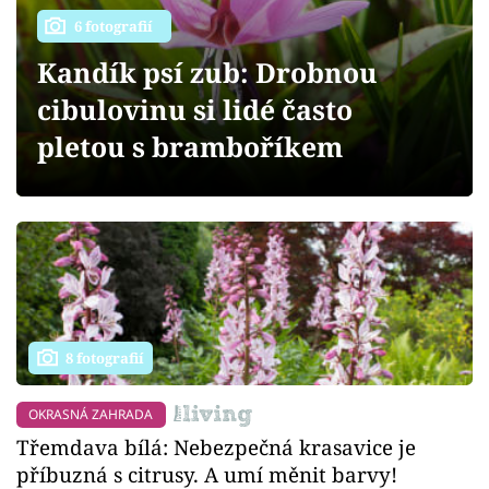
Sledujte prima+
6 fotografií
Kandík psí zub: Drobnou
Přihlášení
cibulovinu si lidé často
pletou s bramboříkem
Sledujte nás
8 fotografií
OKRASNÁ ZAHRADA
Třemdava bílá: Nebezpečná krasavice je
příbuzná s citrusy. A umí měnit barvy!