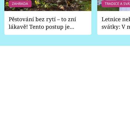
ZAHRADA
TRADICE A SVÁ
Pěstování bez rytí – to zní
Letnice ne
lákavě! Tento postup je
svátky: V n
vhodný jen pro některé
pondělí z
zahrady