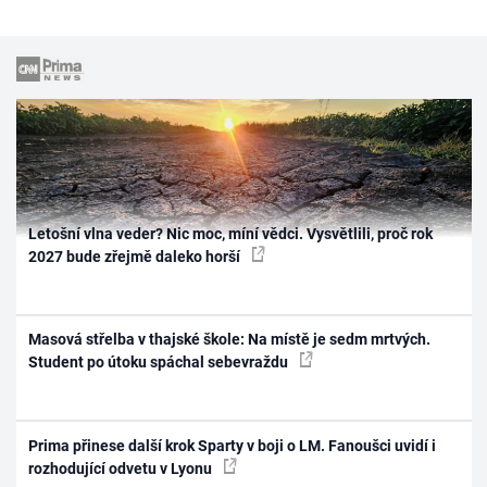
Letošní vlna veder? Nic moc, míní vědci. Vysvětlili, proč rok
2027 bude zřejmě daleko horší
Masová střelba v thajské škole: Na místě je sedm mrtvých.
Student po útoku spáchal sebevraždu
Prima přinese další krok Sparty v boji o LM. Fanoušci uvidí i
rozhodující odvetu v Lyonu