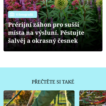
Sledujte prima+
Přihlášení
6 fotografií
Prérijní záhon pro sušší
místa na výsluní. Pěstujte
Sledujte nás
šalvěj a okrasný česnek
PŘEČTĚTE SI TAKÉ