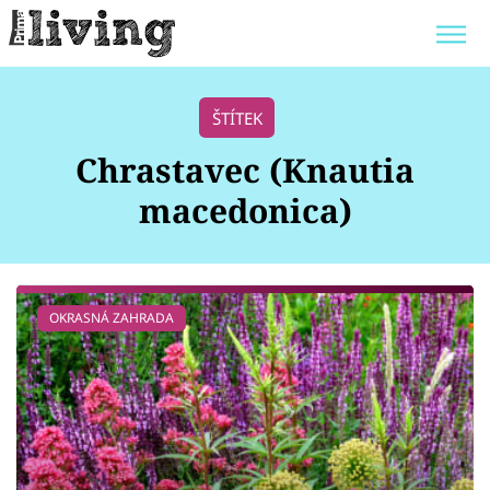
Trendy:
JAK UŠETŘIT
POKOJOVÉ KVĚTINY
ŠTÍTEK
BYDLENÍ SLAVNÝCH
ZAHRADA
Chrastavec (Knautia
macedonica)
Témata
OKRASNÁ ZAHRADA
Bydlení
Zahrada
Design