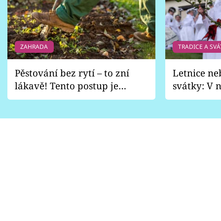
ZAHRADA
TRADICE A SVÁ
Pěstování bez rytí – to zní
Letnice ne
lákavě! Tento postup je
svátky: V n
vhodný jen pro některé
pondělí z
zahrady