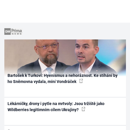
Bartošek k Turkovi: Hyenismus a nehoráznost. Ke stíhání by
ho Sněmovna vydala, míní Vondráček
Lékárničky, drony i pytle na mrtvoly: Jsou tržiště jako
Wildberries legitimním cílem Ukrajiny?