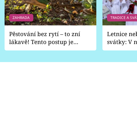
ZAHRADA
TRADICE A SVÁ
Pěstování bez rytí – to zní
Letnice ne
lákavě! Tento postup je
svátky: V n
vhodný jen pro některé
pondělí z
zahrady