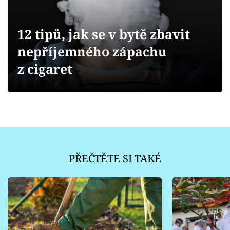
Sledujte prima+
12 tipů, jak se v bytě zbavit
Přihlášení
nepříjemného zápachu
z cigaret
Sledujte nás
PŘEČTĚTE SI TAKÉ