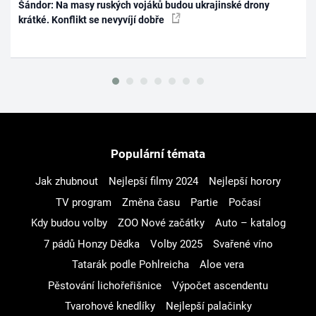
Šándor: Na masy ruských vojáků budou ukrajinské drony
krátké. Konflikt se nevyvíjí dobře
Populární témata
Jak zhubnout
Nejlepší filmy 2024
Nejlepší horory
TV program
Změna času
Partie
Počasí
Kdy budou volby
ZOO Nové začátky
Auto – katalog
7 pádů Honzy Dědka
Volby 2025
Svařené víno
Tatarák podle Pohlreicha
Aloe vera
Pěstování lichořeřišnice
Výpočet ascendentu
Tvarohové knedlíky
Nejlepší palačinky