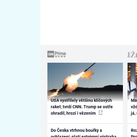
USA vystřílely většinu klíčových
Ma
raket, tvrdí CNN. Trump se ostře
vž
ohradil, hrozí i vězením
já,
Do Česka vtrhnou bouřky a
Ro
ochlazení, platí extrémní výstraha.
Pr