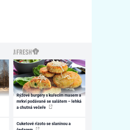
Rýžové burgery s kuřecím masem a
mrkví podávané se salátem – lehká
a chutná večeře
Cuketové rizoto se slaninou a
čedarem