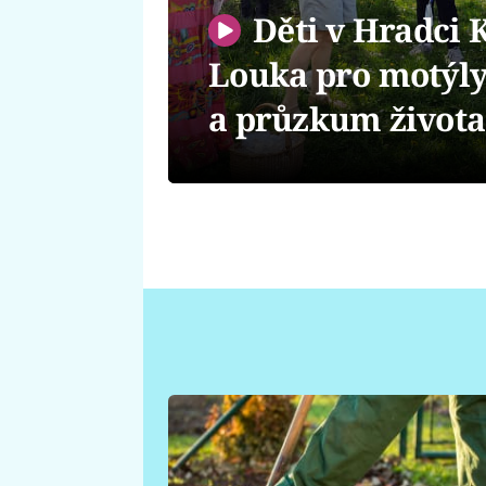
Děti v Hradci 
Louka pro motýly
a průzkum života