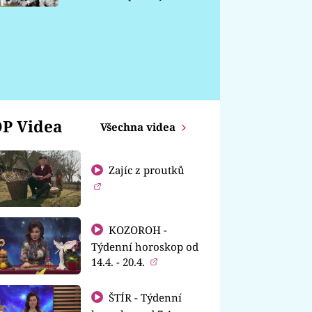
chátrá
P Videa
Všechna videa
Zajíc z proutků
KOZOROH -
Týdenní horoskop od
14.4. - 20.4.
ŠTÍR - Týdenní