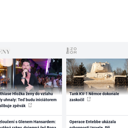
thiase Hložka ženy do vztahu
Tank KV-1 Němce dokonale
dy uhnaly: Teď budu iniciátorem
zaskočil
 slibuje zpěvák
zloučení s Glenem Hansardem:
Operace Entebbe ukázala
outěná rakev, dojemná řeč Bona
schopnosti Izraele. Při