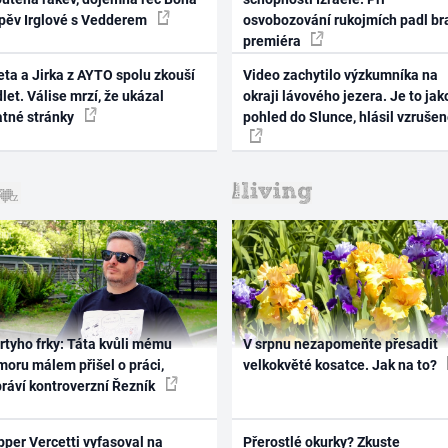
zpěv Irglové s Vedderem
osvobozování rukojmích padl br
premiéra
ta a Jirka z AYTO spolu zkouší
Video zachytilo výzkumníka na
let. Válise mrzí, že ukázal
okraji lávového jezera. Je to jak
atné stránky
pohled do Slunce, hlásil vzruše
rtyho frky: Táta kvůli mému
V srpnu nezapomeňte přesadit
oru málem přišel o práci,
velkokvěté kosatce. Jak na to?
práví kontroverzní Řezník
per Vercetti vyfasoval na
Přerostlé okurky? Zkuste