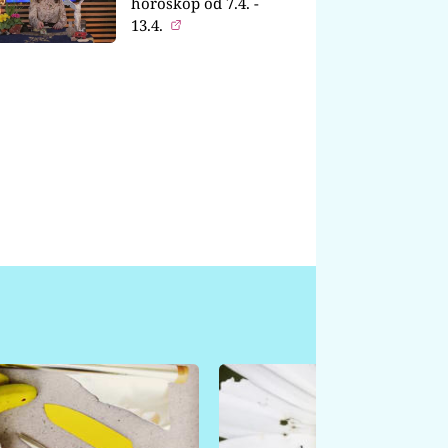
horoskop od 7.4. -
13.4.