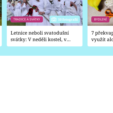
TRADICE A SVÁTKY
BYDLENÍ
10 fotografií
Letnice neboli svatodušní
7 překva
svátky: V neděli kostel, v
využít al
pondělí zábava
Nabrousí
nádobí