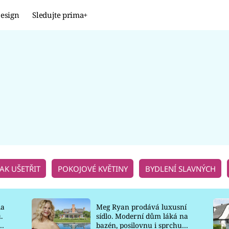
esign
Sledujte prima+
Design
TRENDY
JAK NA TO
PROMĚNY
NAŠE TIPY
JAK UŠETŘIT
POKOJOVÉ KVĚTINY
BYDLENÍ SLAVNÝCH
la
Meg Ryan prodává luxusní
.
sídlo. Moderní dům láká na
o
bazén, posilovnu i sprchu