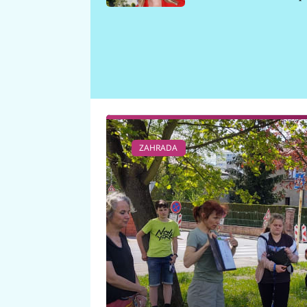
požáru
ZAHRADA