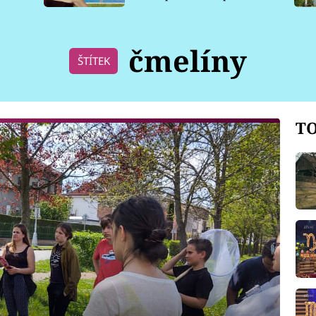
pro psy
čmelíny
ŠTÍTEK
TO