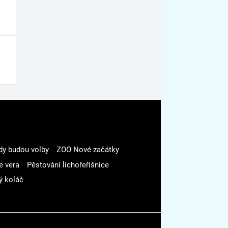
dy budou volby
ZOO Nové začátky
e vera
Pěstování lichořeřišnice
ý koláč