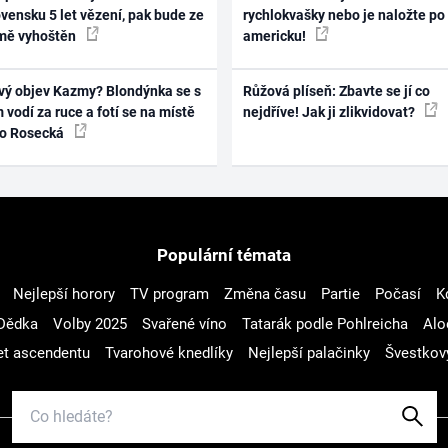
vensku 5 let vězení, pak bude ze
rychlokvašky nebo je naložte po
mě vyhoštěn
americku!
vý objev Kazmy? Blondýnka se s
Růžová plíseň: Zbavte se jí co
 vodí za ruce a fotí se na místě
nejdříve! Jak ji zlikvidovat?
ko Rosecká
Populární témata
Nejlepší horory
TV program
Změna času
Partie
Počasí
K
Dědka
Volby 2025
Svařené víno
Tatarák podle Pohlreicha
Alo
t ascendentu
Tvarohové knedlíky
Nejlepší palačinky
Švestkov