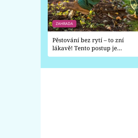
ZAHRADA
Pěstování bez rytí – to zní
lákavě! Tento postup je
vhodný jen pro některé
zahrady