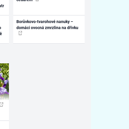
atr
Borůvkovo-tvarohové nanuky –
o
domácí ovocná zmrzlina na dřívku
ně