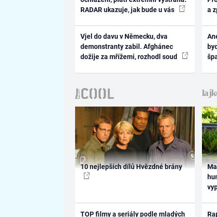
RADAR ukazuje, jak bude u vás
a 
Vjel do davu v Německu, dva
Ane
demonstranty zabil. Afghánec
byd
dožije za mřížemi, rozhodl soud
šp
10 nejlepších dílů Hvězdné brány
Ma
hum
vy
TOP filmy a seriály podle mladých
Rap