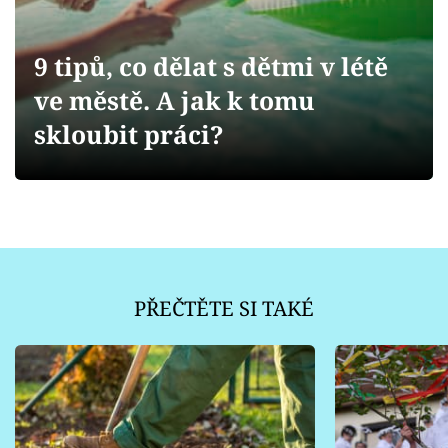
Sledujte prima+
9 tipů, co dělat s dětmi v létě
Přihlášení
ve městě. A jak k tomu
skloubit práci?
Sledujte nás
PŘEČTĚTE SI TAKÉ