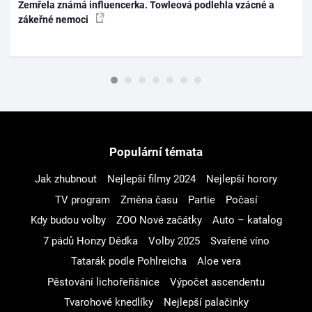
Zemřela známá influencerka. Towleová podlehla vzácné a
zákeřné nemoci
Populární témata
Jak zhubnout
Nejlepší filmy 2024
Nejlepší horory
TV program
Změna času
Partie
Počasí
Kdy budou volby
ZOO Nové začátky
Auto – katalog
7 pádů Honzy Dědka
Volby 2025
Svařené víno
Tatarák podle Pohlreicha
Aloe vera
Pěstování lichořeřišnice
Výpočet ascendentu
Tvarohové knedlíky
Nejlepší palačinky