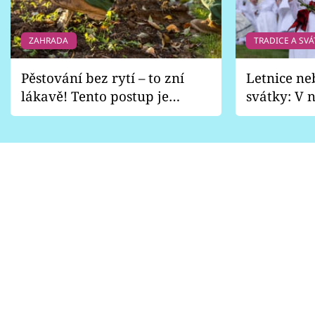
ZAHRADA
TRADICE A SVÁ
Pěstování bez rytí – to zní
Letnice ne
lákavě! Tento postup je
svátky: V n
vhodný jen pro některé
pondělí z
zahrady