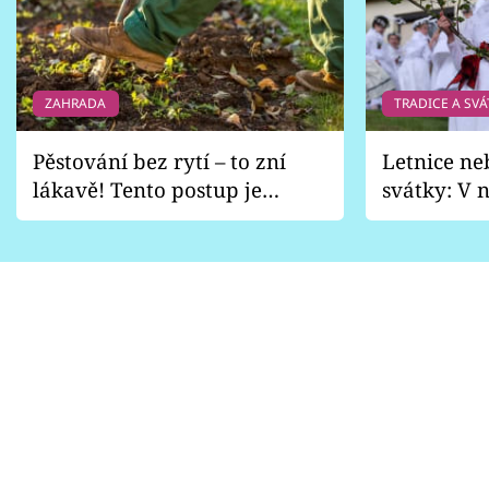
ZAHRADA
TRADICE A SVÁ
Pěstování bez rytí – to zní
Letnice ne
lákavě! Tento postup je
svátky: V n
vhodný jen pro některé
pondělí z
zahrady