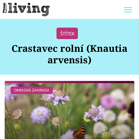
Trendy:
JAK UŠETŘIT
POKOJOVÉ KVĚTINY
ŠTÍTEK
BYDLENÍ SLAVNÝCH
ZAHRADA
Crastavec rolní (Knautia
arvensis)
Témata
OKRASNÁ ZAHRADA
Bydlení
Zahrada
Design