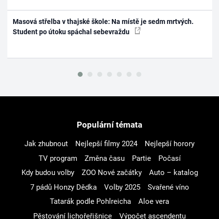
Masová střelba v thajské škole: Na místě je sedm mrtvých.
Student po útoku spáchal sebevraždu
Populární témata
Jak zhubnout
Nejlepší filmy 2024
Nejlepší horory
TV program
Změna času
Partie
Počasí
Kdy budou volby
ZOO Nové začátky
Auto – katalog
7 pádů Honzy Dědka
Volby 2025
Svařené víno
Tatarák podle Pohlreicha
Aloe vera
Pěstování lichořeřišnice
Výpočet ascendentu