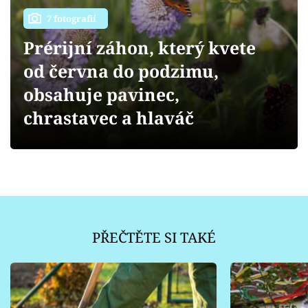
Sledujte prima+
7 fotografií
Přihlášení
Prérijní záhon, který kvete
od června do podzimu,
obsahuje pavinec,
Sledujte nás
chrastavec a hlaváč
PŘEČTĚTE SI TAKÉ