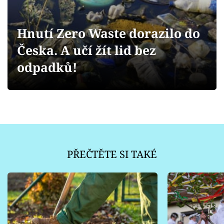
Sledujte prima+
Hnutí Zero Waste dorazilo do
Přihlášení
Česka. A učí žít lid bez
odpadků!
Sledujte nás
PŘEČTĚTE SI TAKÉ