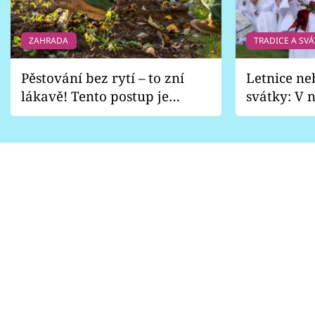
ZAHRADA
TRADICE A SVÁ
Pěstování bez rytí – to zní
Letnice ne
lákavě! Tento postup je
svátky: V n
vhodný jen pro některé
pondělí z
zahrady