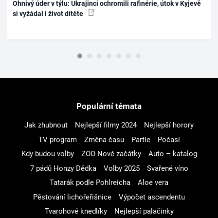
Ohnivý úder v týlu: Ukrajinci ochromili rafinérie, útok v Kyjevě
si vyžádal i život dítěte
Populární témata
Jak zhubnout
Nejlepší filmy 2024
Nejlepší horory
TV program
Změna času
Partie
Počasí
Kdy budou volby
ZOO Nové začátky
Auto – katalog
7 pádů Honzy Dědka
Volby 2025
Svařené víno
Tatarák podle Pohlreicha
Aloe vera
Pěstování lichořeřišnice
Výpočet ascendentu
Tvarohové knedlíky
Nejlepší palačinky