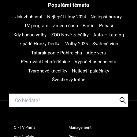
Populární témata
Jak zhubnout
Nejlepší filmy 2024
Nejlepší horory
TV program
Změna času
Partie
Počasí
Kdy budou volby
ZOO Nové začátky
Auto – katalog
7 pádů Honzy Dědka
Volby 2025
Svařené víno
Tatarák podle Pohlreicha
Aloe vera
Pěstování lichořeřišnice
Výpočet ascendentu
Tvarohové knedlíky
Nejlepší palačinky
Švestkový koláč
O FTV Prima
Management
Volná místa
Press