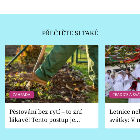
PŘEČTĚTE SI TAKÉ
ZAHRADA
TRADICE A SVÁ
Pěstování bez rytí – to zní
Letnice ne
lákavě! Tento postup je
svátky: V n
vhodný jen pro některé
pondělí z
zahrady