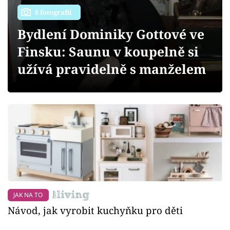
Sledujte prima+
8 fotografií
Bydlení Dominiky Gottové ve
Přihlášení
Finsku: Saunu v koupelně si
užívá pravidelně s manželem
Sledujte nás
JAK NA TO
Návod, jak vyrobit kuchyňku pro děti