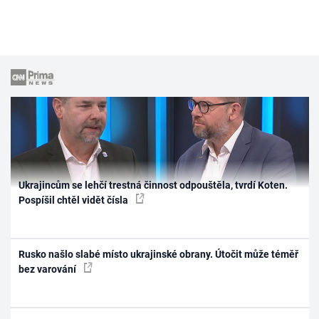
Ukrajincům se lehčí trestná činnost odpouštěla, tvrdí Koten.
Pospíšil chtěl vidět čísla
Rusko našlo slabé místo ukrajinské obrany. Útočit může téměř
bez varování