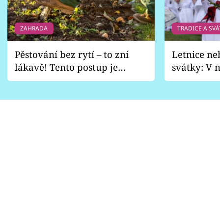
ZAHRADA
TRADICE A SVÁ
Pěstování bez rytí – to zní
Letnice ne
lákavě! Tento postup je
svátky: V n
vhodný jen pro některé
pondělí z
zahrady