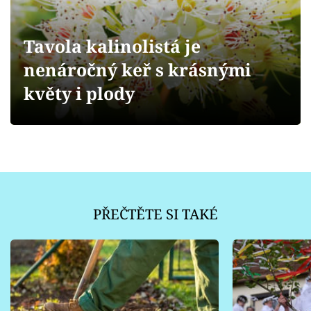
Sledujte prima+
Tavola kalinolistá je
Přihlášení
nenáročný keř s krásnými
květy i plody
Sledujte nás
PŘEČTĚTE SI TAKÉ