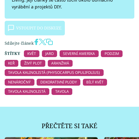
vyrábění a projektů DIY.
VSTOUPIT DO DISKUZE
Sdílejte článek
ŠTÍTKY
KVĚT
JARO
SEVERNÍ AMERIKA
PODZIM
KEŘ
ŽIVÝ PLOT
ARANŽMÁ
TAVOLA KALINOLISTÁ (PHYSOCARPUS OPULIFOLIUS)
NENÁROČNÝ
DEKORATIVNÍ PLODY
BÍLÝ KVĚT
TAVOLA KALINOLISTÁ
TAVOLA
PŘEČTĚTE SI TAKÉ