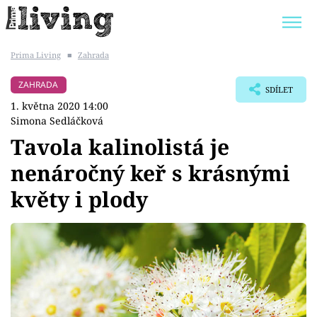
Prima Living
■
Zahrada
Trendy:
JAK UŠETŘIT
POKOJOVÉ KVĚTINY
ZAHRADA
SDÍLET
BYDLENÍ SLAVNÝCH
ZAHRADA
1. května 2020 14:00
Simona Sedláčková
Tavola kalinolistá je
nenáročný keř s krásnými
Témata
květy i plody
Bydlení
Zahrada
Design