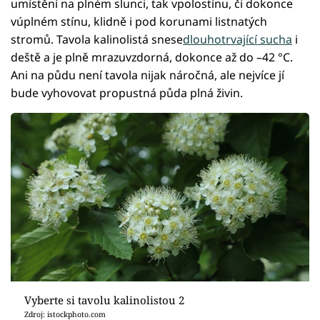
umístění na plném slunci, tak vpolostínu, či dokonce
vúplném stínu, klidně i pod korunami listnatých
stromů. Tavola kalinolistá snese
dlouhotrvající sucha
i
deště a je plně mrazuvzdorná, dokonce až do –42 °C.
Ani na půdu není tavola nijak náročná, ale nejvíce jí
bude vyhovovat propustná půda plná živin.
Vyberte si tavolu kalinolistou 2
Zdroj: istockphoto.com