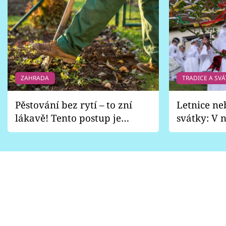
ZAHRADA
TRADICE A SVÁ
Pěstování bez rytí – to zní
Letnice ne
lákavě! Tento postup je
svátky: V n
vhodný jen pro některé
pondělí z
zahrady