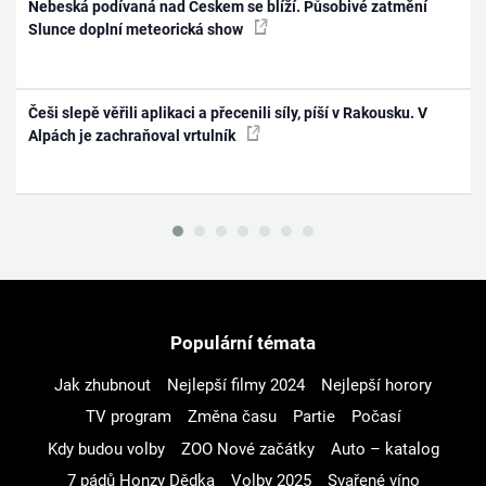
Nebeská podívaná nad Českem se blíží. Působivé zatmění
Slunce doplní meteorická show
Češi slepě věřili aplikaci a přecenili síly, píší v Rakousku. V
Alpách je zachraňoval vrtulník
Populární témata
Jak zhubnout
Nejlepší filmy 2024
Nejlepší horory
TV program
Změna času
Partie
Počasí
Kdy budou volby
ZOO Nové začátky
Auto – katalog
7 pádů Honzy Dědka
Volby 2025
Svařené víno