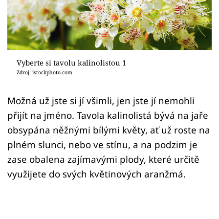
Sledujte prima+
Přihlášení
Vyberte si tavolu kalinolistou 1
Sledujte nás
Zdroj: istockphoto.com
Možná už jste si jí všimli, jen jste jí nemohli
přijít na jméno. Tavola kalinolistá bývá na jaře
obsypána něžnými bílými květy, ať už roste na
plném slunci, nebo ve stínu, a na podzim je
zase obalena zajímavými plody, které určitě
využijete do svých květinových aranžmá.