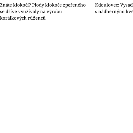
Znáte klokočí? Plody klokoče zpeřeného
Kdoulovec: Vysaďt
se dříve využívaly na výrobu
s nádhernými kvě
korálkových růženců