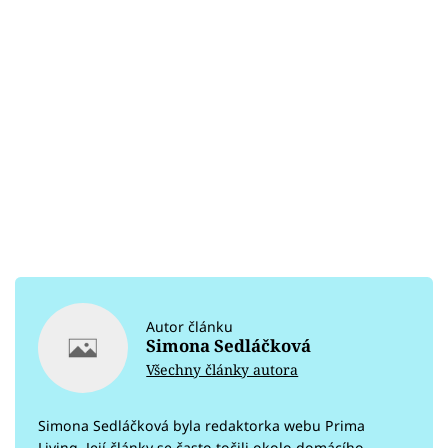
Autor článku
Simona Sedláčková
Všechny články autora
Simona Sedláčková byla redaktorka webu Prima
Living. Její články se často točili okolo domácího