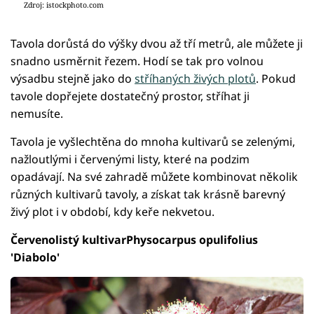
Zdroj: istockphoto.com
Tavola dorůstá do výšky dvou až tří metrů, ale můžete ji
snadno usměrnit řezem. Hodí se tak pro volnou
výsadbu stejně jako do
stříhaných živých plotů
. Pokud
tavole dopřejete dostatečný prostor, stříhat ji
nemusíte.
Tavola je vyšlechtěna do mnoha kultivarů se zelenými,
nažloutlými i červenými listy, které na podzim
opadávají. Na své zahradě můžete kombinovat několik
různých kultivarů tavoly, a získat tak krásně barevný
živý plot i v období, kdy keře nekvetou.
Červenolistý kultivarPhysocarpus opulifolius
'Diabolo'