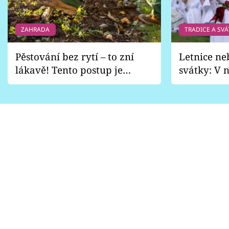
ZAHRADA
TRADICE A SVÁ
Pěstování bez rytí – to zní
Letnice ne
lákavě! Tento postup je
svátky: V n
vhodný jen pro některé
pondělí z
zahrady