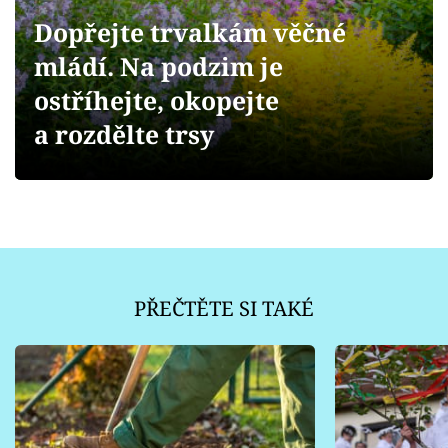
Sledujte prima+
Dopřejte trvalkám věčné
mládí. Na podzim je
Přihlášení
ostříhejte, okopejte
a rozdělte trsy
Sledujte nás
PŘEČTĚTE SI TAKÉ