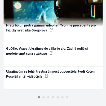
Hráči bojují proti vypínání videoher. Tvoříme precedent i pro
fyzický svět, říká Gregorová
GLOSA: Vracet Ukrajince do války je zlo. Žádný rodič si
nepřeje smrt syna v zákopu
Ukrajincům se lehčí trestná činnost odpouštěla, tvrdí Koten.
Pospíšil chtěl vidět čísla