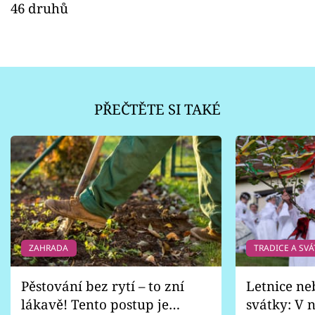
46 druhů
PŘEČTĚTE SI TAKÉ
ZAHRADA
TRADICE A SVÁ
Pěstování bez rytí – to zní
Letnice ne
lákavě! Tento postup je
svátky: V n