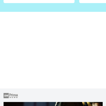
vhodný jen pro některé
pondělí z
zahrady