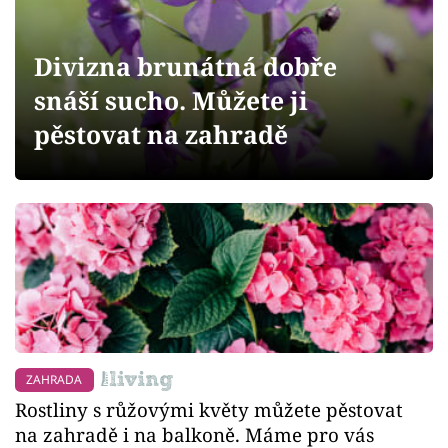
Sledujte prima+
Divizna brunátná dobře
Přihlášení
snáší sucho. Můžete ji
pěstovat na zahradě
Sledujte nás
ZAHRADA
Rostliny s růžovými květy můžete pěstovat
na zahradě i na balkoně. Máme pro vás