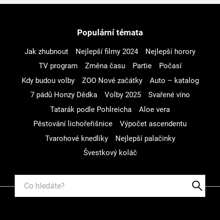
Populární témata
Jak zhubnout
Nejlepší filmy 2024
Nejlepší horory
TV program
Změna času
Partie
Počasí
Kdy budou volby
ZOO Nové začátky
Auto – katalog
7 pádů Honzy Dědka
Volby 2025
Svařené víno
Tatarák podle Pohlreicha
Aloe vera
Pěstování lichořeřišnice
Výpočet ascendentu
Tvarohové knedlíky
Nejlepší palačinky
Švestkový koláč