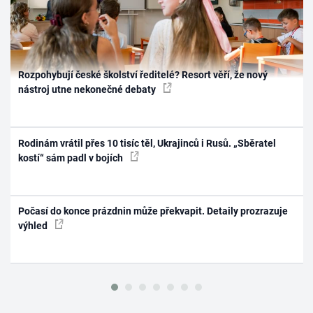
Rozpohybují české školství ředitelé? Resort věří, že nový
nástroj utne nekonečné debaty
Rodinám vrátil přes 10 tisíc těl, Ukrajinců i Rusů. „Sběratel
kostí“ sám padl v bojích
Počasí do konce prázdnin může překvapit. Detaily prozrazuje
výhled