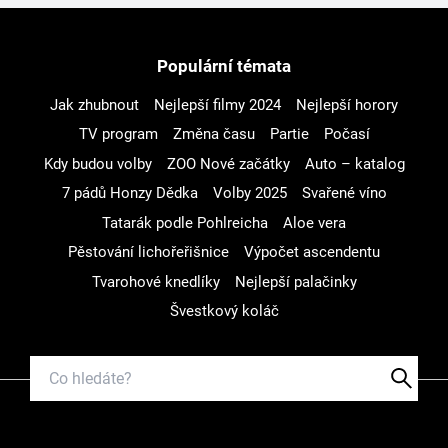
Populární témata
Jak zhubnout
Nejlepší filmy 2024
Nejlepší horory
TV program
Změna času
Partie
Počasí
Kdy budou volby
ZOO Nové začátky
Auto – katalog
7 pádů Honzy Dědka
Volby 2025
Svařené víno
Tatarák podle Pohlreicha
Aloe vera
Pěstování lichořeřišnice
Výpočet ascendentu
Tvarohové knedlíky
Nejlepší palačinky
Švestkový koláč