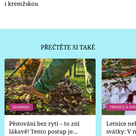
i kremžskou
PŘEČTĚTE SI TAKÉ
ZAHRADA
TRADICE A SVÁ
Pěstování bez rytí – to zní
Letnice ne
lákavě! Tento postup je
svátky: V n