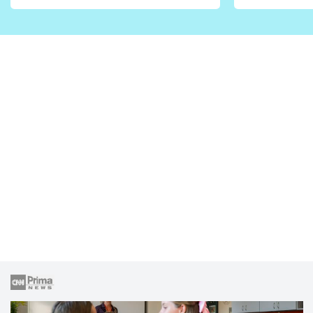
vhodný jen pro některé
pondělí z
zahrady