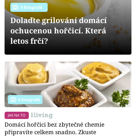
Sledujte prima+
9 fotografií
Dolaďte grilování domácí
Přihlášení
ochucenou hořčicí. Která
letos frčí?
Sledujte nás
8 fotografií
JAK NA TO
Domácí hořčici bez zbytečné chemie
připravíte celkem snadno. Zkuste