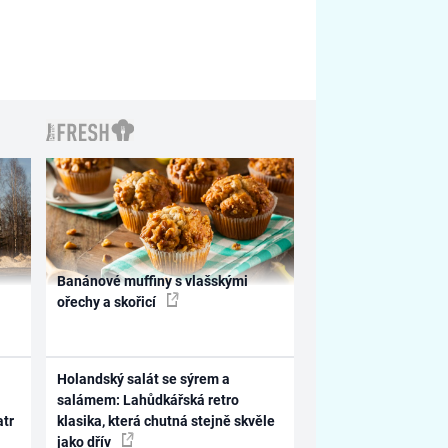
Banánové muffiny s vlašskými
ořechy a skořicí
Holandský salát se sýrem a
salámem: Lahůdkářská retro
atr
klasika, která chutná stejně skvěle
jako dřív