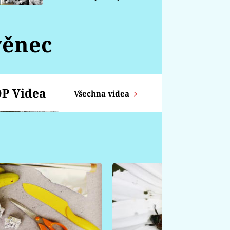
chátrá
věnec
P Videa
Všechna videa
Zajíc z proutků
KOZOROH -
Týdenní horoskop od
14.4. - 20.4.
ŠTÍR - Týdenní