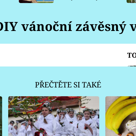
pro psy
DIY vánoční závěsný 
TO
PŘEČTĚTE SI TAKÉ