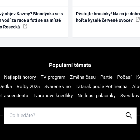
vý objev Kazmy? Blondýnka se s
Pěstujte brusinky! Na co je dobr
 vodí za ruce a fotí se na místě
hořce kyselé červené ovoce?
ko Rosecká
Populární témata
Nejlepší horory
TV program
Změna času
Partie
Počasí
K
Dědka
Volby 2025
Svařené víno
Tatarák podle Pohlreicha
Alo
t ascendentu
Tvarohové knedlíky
Nejlepší palačinky
Švestkov