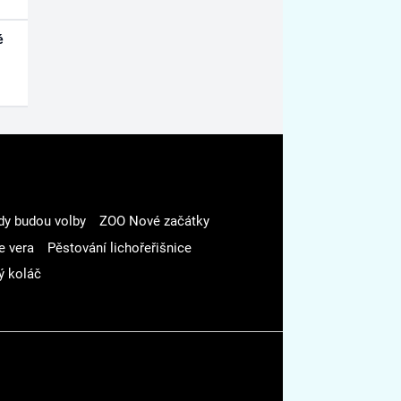
é
dy budou volby
ZOO Nové začátky
e vera
Pěstování lichořeřišnice
ý koláč