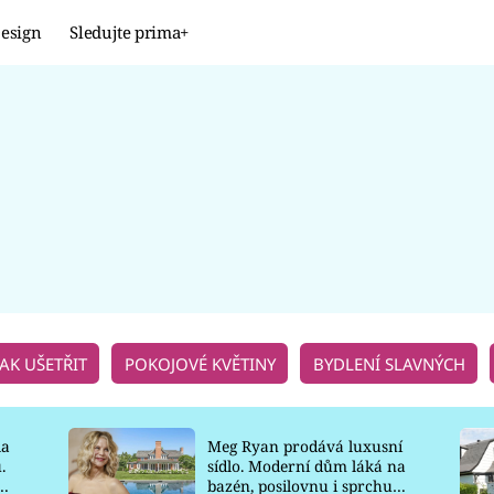
esign
Sledujte prima+
Design
TRENDY
JAK NA TO
PROMĚNY
NAŠE TIPY
JAK UŠETŘIT
POKOJOVÉ KVĚTINY
BYDLENÍ SLAVNÝCH
la
Meg Ryan prodává luxusní
.
sídlo. Moderní dům láká na
o
bazén, posilovnu i sprchu