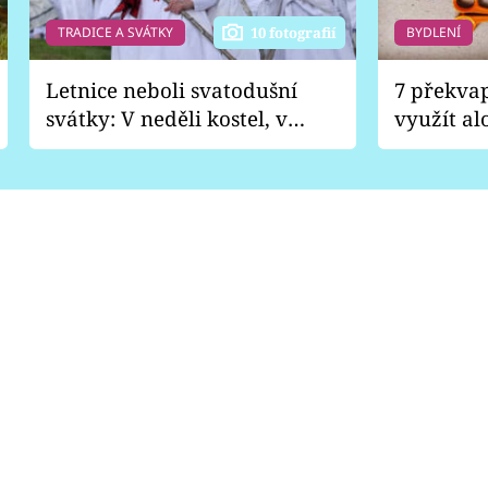
TRADICE A SVÁTKY
BYDLENÍ
10 fotografií
Letnice neboli svatodušní
7 překva
svátky: V neděli kostel, v
využít al
pondělí zábava
Nabrousí
nádobí