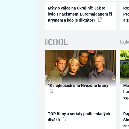
Mýty o válce na Ukrajině: Jak to
Ro
bylo s nacismem, Euromajdanem či
Pr
Krymem a kdo je diktátor?
a 
10 nejlepších dílů Hvězdné brány
Ma
hum
vy
TOP filmy a seriály podle mladých
Rap
diváků
Slo
ze