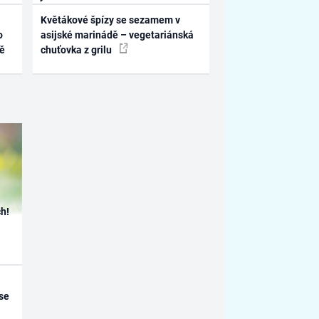
Květákové špízy se sezamem v
o
asijské marinádě – vegetariánská
ně
chuťovka z grilu
h!
se