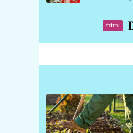
požáru
ŠTÍTEK