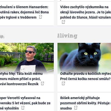
zloučení s Glenem Hansardem:
Video zachytilo výzkumníka na
outěná rakev, dojemná řeč Bona
okraji lávového jezera. Je to jak
zpěv Irglové s Vedderem
pohled do Slunce, hlásil vzruše
rtyho frky: Táta kvůli mému
Odhalte pravdu o kočičích mýtec
oru málem přišel o práci,
Proč černá kočka nenosí smůlu?
práví kontroverzní Řezník
per Vercetti vyfasoval na
Ibišek americký přitahuje
vensku 5 let vězení, pak bude ze
pozornost obřími květy. Pěstuje 
mě vyhoštěn
snadno