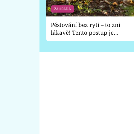
ZAHRADA
Pěstování bez rytí – to zní
lákavě! Tento postup je
vhodný jen pro některé
zahrady