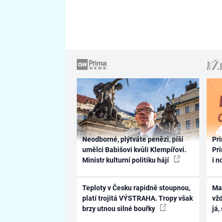
Neodborné, plýtváte penězi, píší
Pri
umělci Babišovi kvůli Klempířovi.
Pri
Ministr kulturní politiku hájí
i n
Teploty v Česku rapidně stoupnou,
Ma
platí trojitá VÝSTRAHA. Tropy však
vž
brzy utnou silné bouřky
já,