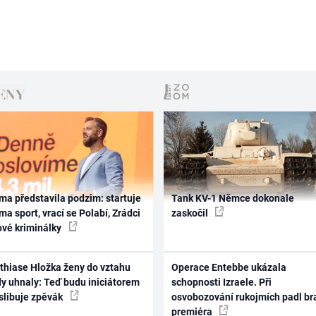
ma představila podzim: startuje
Tank KV-1 Němce dokonale
ma sport, vrací se Polabí, Zrádci
zaskočil
ové kriminálky
thiase Hložka ženy do vztahu
Operace Entebbe ukázala
dy uhnaly: Teď budu iniciátorem
schopnosti Izraele. Při
 slibuje zpěvák
osvobozování rukojmích padl br
premiéra