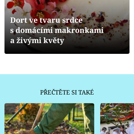
Sledujte prima+
Dort ve tvaru srdce
Přihlášení
s domácími makronkami
a živými květy
Sledujte nás
PŘEČTĚTE SI TAKÉ