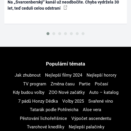
Na „Švarcenberský“ kanál už neodbočíte. Chyba vydržela 30
let, teď ceduli celou odstraní
Populární témata
Jak zhubnout
Nejlepší filmy 2024
Nejlepší horory
TV program
Změna času
Partie
Počasí
Kdy budou volby
ZOO Nové začátky
Auto – katalog
7 pádů Honzy Dědka
Volby 2025
Svařené víno
Tatarák podle Pohlreicha
Aloe vera
Pěstování lichořeřišnice
Výpočet ascendentu
Tvarohové knedlíky
Nejlepší palačinky