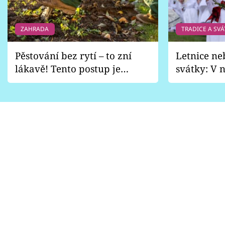
ZAHRADA
TRADICE A SVÁ
Pěstování bez rytí – to zní
Letnice ne
lákavě! Tento postup je
svátky: V n
vhodný jen pro některé
pondělí z
zahrady