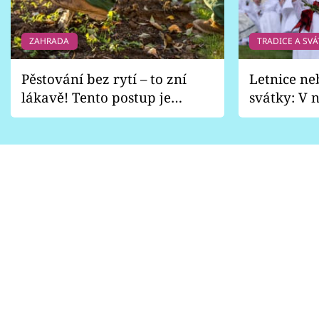
ZAHRADA
TRADICE A SVÁ
Pěstování bez rytí – to zní
Letnice ne
lákavě! Tento postup je
svátky: V n
vhodný jen pro některé
pondělí z
zahrady