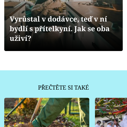
Sledujte prima+
Vyrůstal v dodávce, teď v ní
Přihlášení
bydlí s přítelkyní. Jak se oba
uživí?
Sledujte nás
PŘEČTĚTE SI TAKÉ