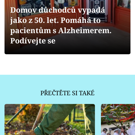
Sledujte prima+
Domov důchodců vypadá
jako z 50. let. Pomáhá to
Přihlášení
pacientům s Alzheimerem.
Podívejte se
Sledujte nás
PŘEČTĚTE SI TAKÉ