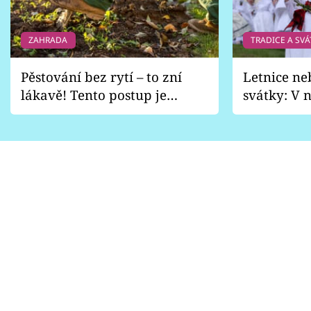
ZAHRADA
TRADICE A SVÁ
Pěstování bez rytí – to zní
Letnice ne
lákavě! Tento postup je
svátky: V n
vhodný jen pro některé
pondělí z
zahrady