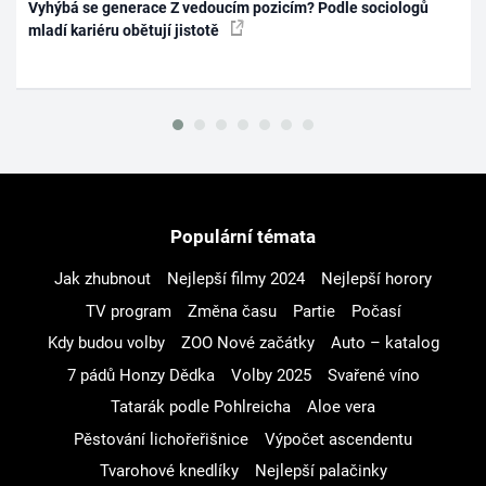
Vyhýbá se generace Z vedoucím pozicím? Podle sociologů
mladí kariéru obětují jistotě
Populární témata
Jak zhubnout
Nejlepší filmy 2024
Nejlepší horory
TV program
Změna času
Partie
Počasí
Kdy budou volby
ZOO Nové začátky
Auto – katalog
7 pádů Honzy Dědka
Volby 2025
Svařené víno
Tatarák podle Pohlreicha
Aloe vera
Pěstování lichořeřišnice
Výpočet ascendentu
Tvarohové knedlíky
Nejlepší palačinky