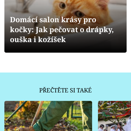
Sledujte prima+
Domácí salon krásy pro
Přihlášení
kočky: Jak pečovat o drápky,
ouška i kožíšek
Sledujte nás
PŘEČTĚTE SI TAKÉ