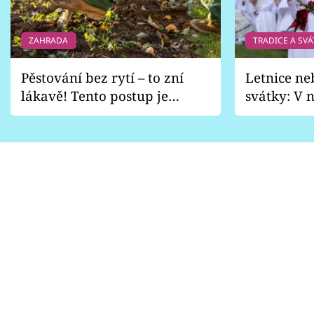
ZAHRADA
TRADICE A SVÁ
Pěstování bez rytí – to zní
Letnice ne
lákavě! Tento postup je
svátky: V n
vhodný jen pro některé
pondělí z
zahrady