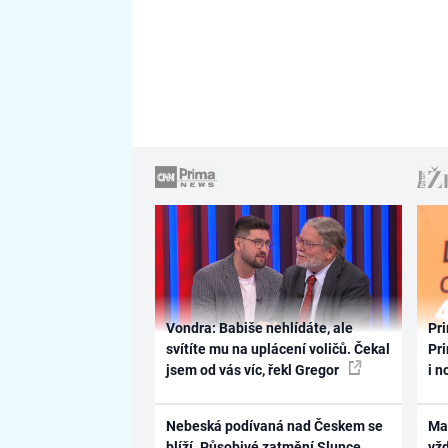
Vondra: Babiše nehlídáte, ale
Pri
svítíte mu na uplácení voličů. Čekal
Pri
jsem od vás víc, řekl Gregor
i n
Nebeská podívaná nad Českem se
Ma
blíží. Působivé zatmění Slunce
vž