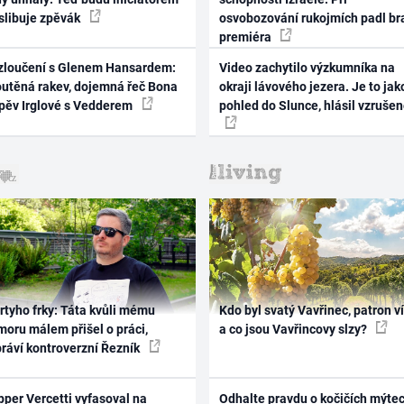
 slibuje zpěvák
osvobozování rukojmích padl br
premiéra
zloučení s Glenem Hansardem:
Video zachytilo výzkumníka na
outěná rakev, dojemná řeč Bona
okraji lávového jezera. Je to jak
zpěv Irglové s Vedderem
pohled do Slunce, hlásil vzruše
rtyho frky: Táta kvůli mému
Kdo byl svatý Vavřinec, patron v
oru málem přišel o práci,
a co jsou Vavřincovy slzy?
práví kontroverzní Řezník
per Vercetti vyfasoval na
Odhalte pravdu o kočičích mýtec