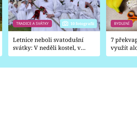
TRADICE A SVÁTKY
BYDLENÍ
10 fotografií
Letnice neboli svatodušní
7 překva
svátky: V neděli kostel, v
využít al
pondělí zábava
Nabrousí
nádobí