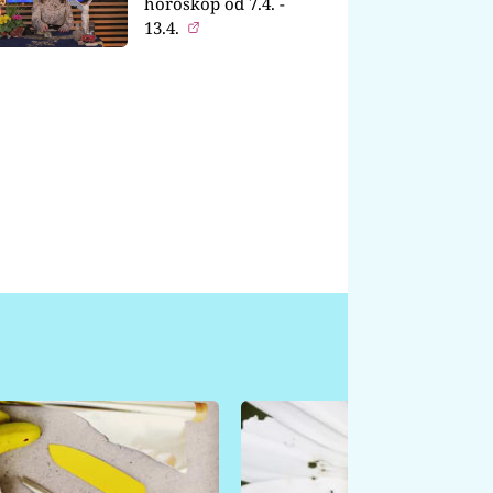
horoskop od 7.4. -
13.4.