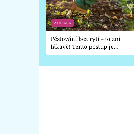
ZAHRADA
Pěstování bez rytí – to zní
lákavě! Tento postup je
vhodný jen pro některé
zahrady