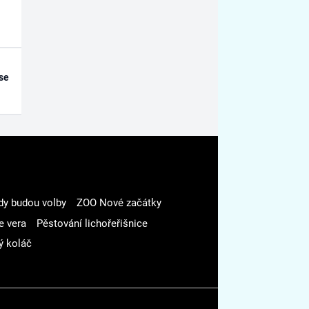
se
dy budou volby
ZOO Nové začátky
e vera
Pěstování lichořeřišnice
ý koláč