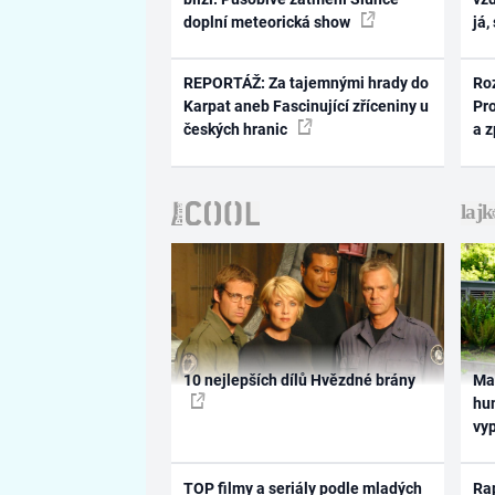
doplní meteorická show
já,
REPORTÁŽ: Za tajemnými hrady do
Ro
Karpat aneb Fascinující zříceniny u
Pr
českých hranic
a 
10 nejlepších dílů Hvězdné brány
Ma
hum
vy
TOP filmy a seriály podle mladých
Rap