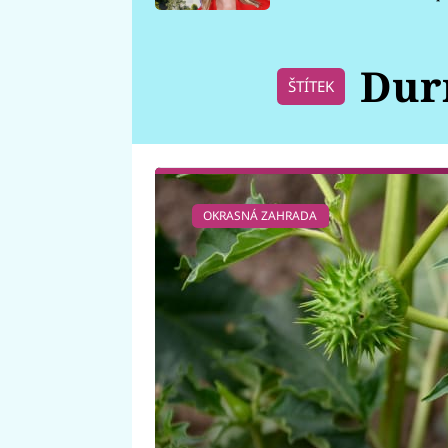
požáru
Dur
ŠTÍTEK
OKRASNÁ ZAHRADA