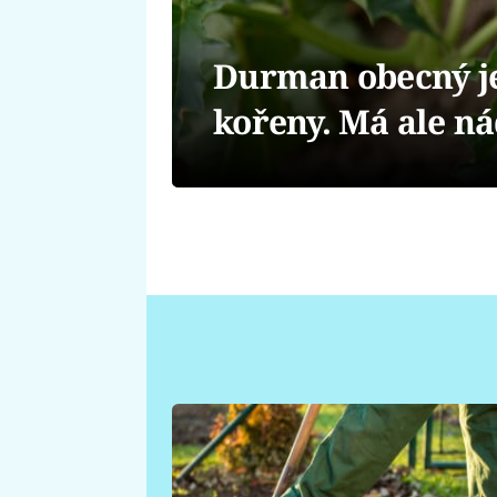
Durman obecný je 
kořeny. Má ale n