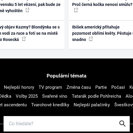
vensku 5 let vězení, pak bude ze
Proč černá kočka nenosí smůlu?
mě vyhoštěn
vý objev Kazmy? Blondýnka se s
Ibišek americký přitahuje
 vodí za ruce a fotí se na místě
pozornost obřími květy. Pěstuje 
ko Rosecká
snadno
Populární témata
Nejlepší horory
TV program
Změna času
Partie
Počasí
K
Dědka
Volby 2025
Svařené víno
Tatarák podle Pohlreicha
Alo
t ascendentu
Tvarohové knedlíky
Nejlepší palačinky
Švestkov