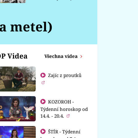
chátrá
a metel)
P Videa
Všechna videa
Zajíc z proutků
KOZOROH -
Týdenní horoskop od
14.4. - 20.4.
ŠTÍR - Týdenní