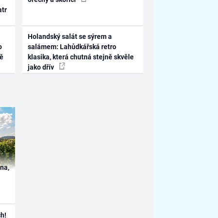
atr
Holandský salát se sýrem a
o
salámem: Lahůdkářská retro
ně
klasika, která chutná stejně skvěle
jako dřív
ína,
h!