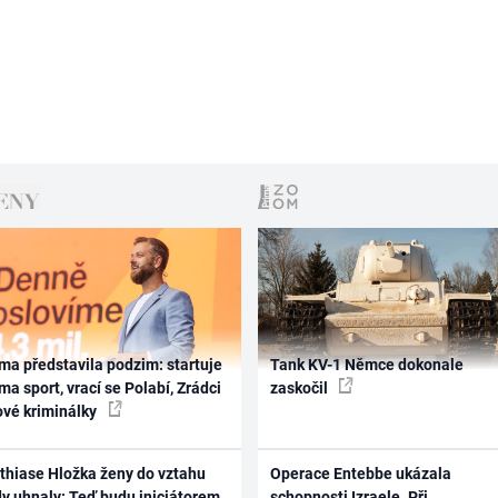
ma představila podzim: startuje
Tank KV-1 Němce dokonale
ma sport, vrací se Polabí, Zrádci
zaskočil
ové kriminálky
thiase Hložka ženy do vztahu
Operace Entebbe ukázala
dy uhnaly: Teď budu iniciátorem
schopnosti Izraele. Při