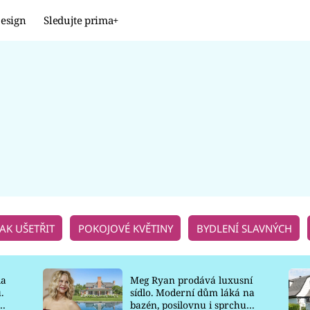
esign
Sledujte prima+
Design
TRENDY
JAK NA TO
PROMĚNY
NAŠE TIPY
JAK UŠETŘIT
POKOJOVÉ KVĚTINY
BYDLENÍ SLAVNÝCH
la
Meg Ryan prodává luxusní
.
sídlo. Moderní dům láká na
o
bazén, posilovnu i sprchu