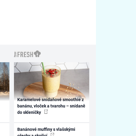
Karamelové snídaňové smoothie z
banánu, vloček a tvarohu – snídaně
do skleničky
Banánové muffiny s vlašskými
ořechy a skořicí