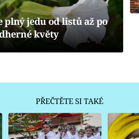
plný jedu od listů až po
ádherné květy
PŘEČTĚTE SI TAKÉ