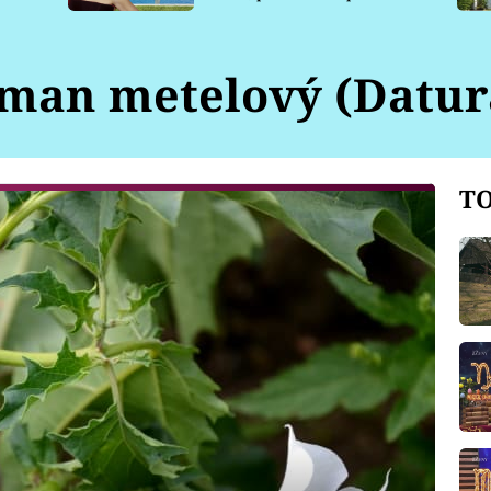
pro psy
man metelový (Datur
TO