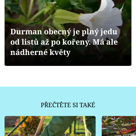
Sledujte prima+
Přihlášení
Durman obecný je plný jedu
od listů až po kořeny. Má ale
Sledujte nás
nádherné květy
PŘEČTĚTE SI TAKÉ