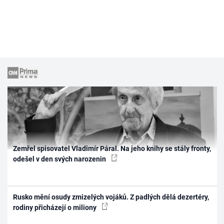
Zemřel spisovatel Vladimír Páral. Na jeho knihy se stály fronty,
odešel v den svých narozenin
Rusko mění osudy zmizelých vojáků. Z padlých dělá dezertéry,
rodiny přicházejí o miliony