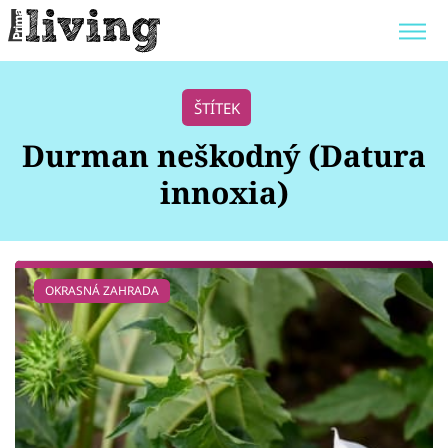
Trendy:
JAK UŠETŘIT
POKOJOVÉ KVĚTINY
ŠTÍTEK
BYDLENÍ SLAVNÝCH
ZAHRADA
Durman neškodný (Datura
innoxia)
Témata
OKRASNÁ ZAHRADA
Bydlení
Zahrada
Design