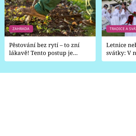
ZAHRADA
TRADICE A SVÁ
Pěstování bez rytí – to zní
Letnice ne
lákavě! Tento postup je
svátky: V n
vhodný jen pro některé
pondělí z
zahrady