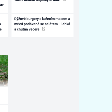
atr
Rýžové burgery s kuřecím masem a
o
mrkví podávané se salátem – lehká
ně
a chutná večeře