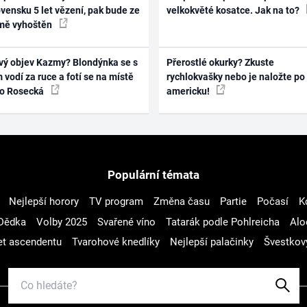
vensku 5 let vězení, pak bude ze
velkokvěté kosatce. Jak na to?
mě vyhoštěn
vý objev Kazmy? Blondýnka se s
Přerostlé okurky? Zkuste
 vodí za ruce a fotí se na místě
rychlokvašky nebo je naložte po
ko Rosecká
americku!
Populární témata
Nejlepší horory
TV program
Změna času
Partie
Počasí
K
Dědka
Volby 2025
Svařené víno
Tatarák podle Pohlreicha
Alo
t ascendentu
Tvarohové knedlíky
Nejlepší palačinky
Švestkov