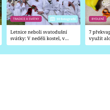
TRADICE A SVÁTKY
BYDLENÍ
10 fotografií
Letnice neboli svatodušní
7 překva
svátky: V neděli kostel, v
využít al
pondělí zábava
Nabrousí
nádobí