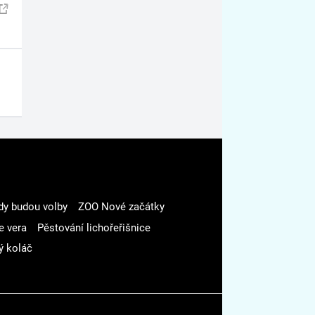
dy budou volby
ZOO Nové začátky
e vera
Pěstování lichořeřišnice
ý koláč