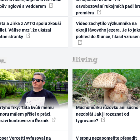
zpěv Irglové s Vedderem
osvobozování rukojmích padl br
premiéra
ta a Jirka z AYTO spolu zkouší
Video zachytilo výzkumníka na
let. Válise mrzí, že ukázal
okraji lávového jezera. Je to jak
atné stránky
pohled do Slunce, hlásil vzruše
rtyho frky: Táta kvůli mému
Muchomůrku růžovku ani sucho
oru málem přišel o práci,
nezdolá! Jak ji rozeznat od
práví kontroverzní Řezník
tygrované?
per Vercetti vyfasoval na
V srpnu nezapomeňte přesadit