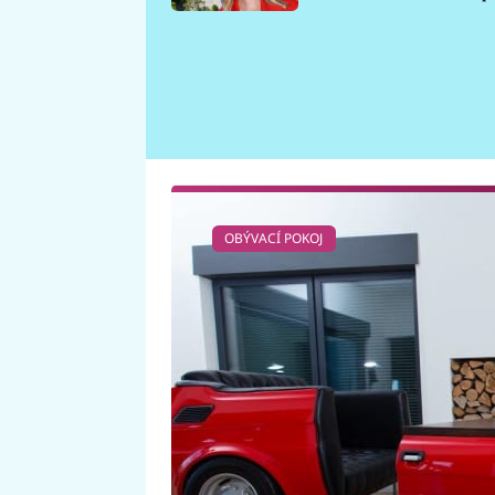
požáru
OBÝVACÍ POKOJ