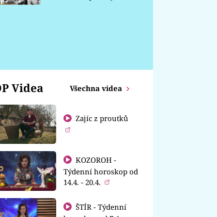
chátrá
P Videa
Všechna videa
Zajíc z proutků
KOZOROH -
Týdenní horoskop od
14.4. - 20.4.
ŠTÍR - Týdenní