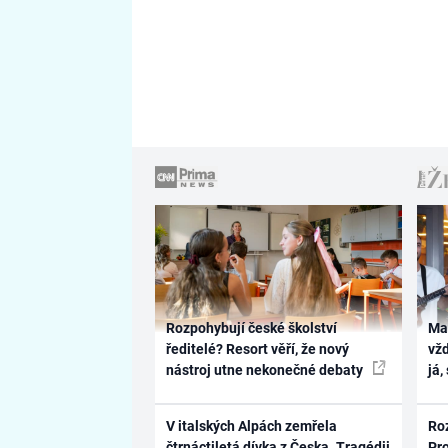
Rozpohybují české školství
Ma
ředitelé? Resort věří, že nový
vž
nástroj utne nekonečné debaty
já,
V italských Alpách zemřela
Ro
čtrnáctiletá dívka z Česka. Tragédii
Pr