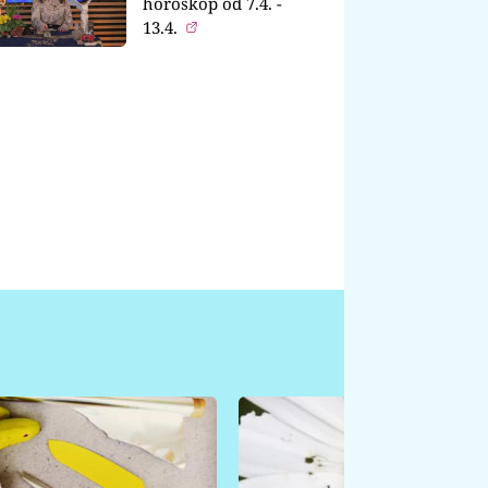
horoskop od 7.4. -
13.4.