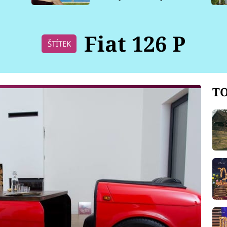
pro psy
Fiat 126 P
ŠTÍTEK
TO