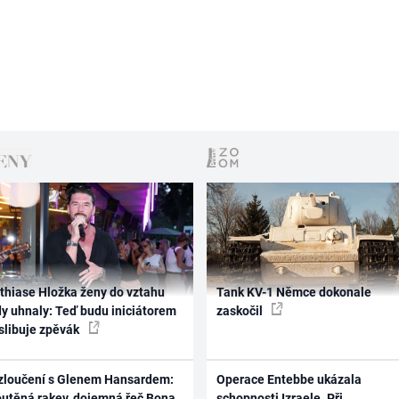
thiase Hložka ženy do vztahu
Tank KV-1 Němce dokonale
dy uhnaly: Teď budu iniciátorem
zaskočil
 slibuje zpěvák
zloučení s Glenem Hansardem:
Operace Entebbe ukázala
outěná rakev, dojemná řeč Bona
schopnosti Izraele. Při