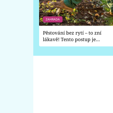
ZAHRADA
Pěstování bez rytí – to zní
lákavě! Tento postup je
vhodný jen pro některé
zahrady