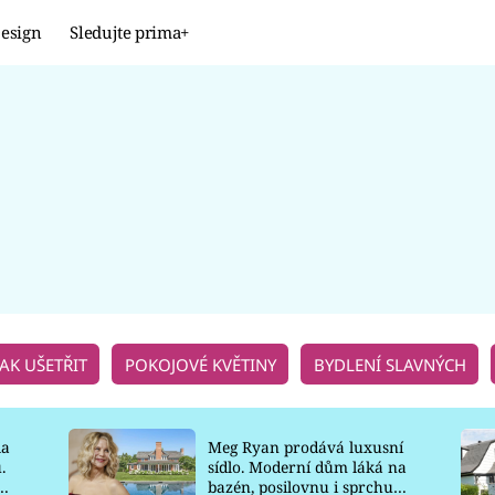
esign
Sledujte prima+
Design
TRENDY
JAK NA TO
PROMĚNY
NAŠE TIPY
JAK UŠETŘIT
POKOJOVÉ KVĚTINY
BYDLENÍ SLAVNÝCH
la
Meg Ryan prodává luxusní
.
sídlo. Moderní dům láká na
o
bazén, posilovnu i sprchu