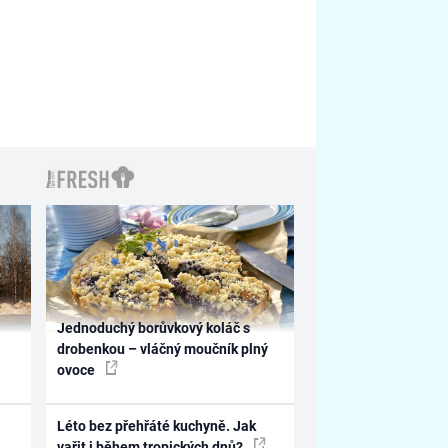
Jednoduchý borůvkový koláč s
drobenkou – vláčný moučník plný
ovoce
Léto bez přehřáté kuchyně. Jak
vařit i během tropických dnů?