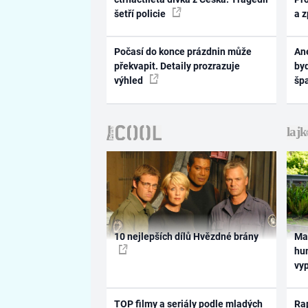
šetří policie
a 
Počasí do konce prázdnin může
Ane
překvapit. Detaily prozrazuje
byd
výhled
šp
10 nejlepších dílů Hvězdné brány
Ma
hum
vy
TOP filmy a seriály podle mladých
Rap