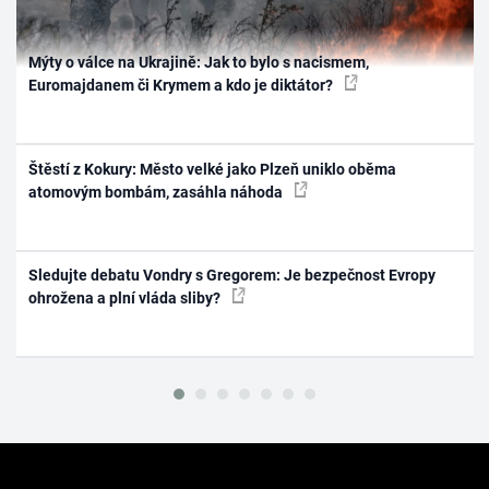
Mýty o válce na Ukrajině: Jak to bylo s nacismem,
Euromajdanem či Krymem a kdo je diktátor?
Štěstí z Kokury: Město velké jako Plzeň uniklo oběma
atomovým bombám, zasáhla náhoda
Sledujte debatu Vondry s Gregorem: Je bezpečnost Evropy
ohrožena a plní vláda sliby?