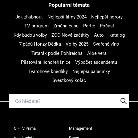
Populární témata
Jak zhubnout
Nejlepší filmy 2024
Nejlepší horory
TV program
Změna času
Partie
Počasí
Kdy budou volby
ZOO Nové začátky
Auto – katalog
7 pádů Honzy Dědka
Volby 2025
Svařené víno
Tatarák podle Pohlreicha
Aloe vera
Pěstování lichořeřišnice
Výpočet ascendentu
Tvarohové knedlíky
Nejlepší palačinky
Švestkový koláč
O FTV Prima
Management
Volná místa
Press