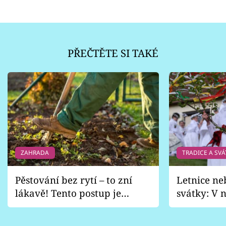
PŘEČTĚTE SI TAKÉ
ZAHRADA
TRADICE A SVÁ
Pěstování bez rytí – to zní
Letnice ne
lákavě! Tento postup je
svátky: V n
vhodný jen pro některé
pondělí z
zahrady