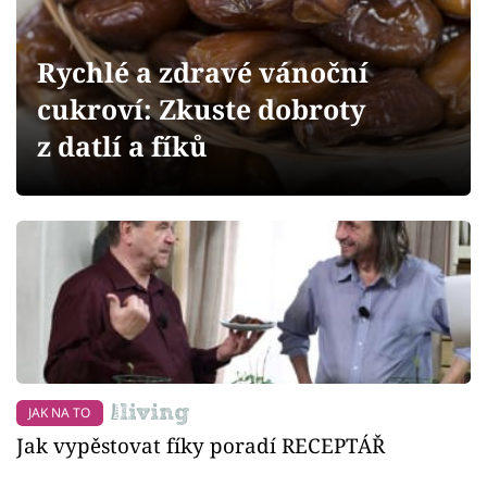
Sledujte prima+
Rychlé a zdravé vánoční
Přihlášení
cukroví: Zkuste dobroty
z datlí a fíků
Sledujte nás
JAK NA TO
Jak vypěstovat fíky poradí RECEPTÁŘ