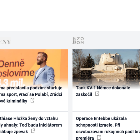
ma představila podzim: startuje
Tank KV-1 Němce dokonale
ma sport, vrací se Polabí, Zrádci
zaskočil
ové kriminálky
thiase Hložka ženy do vztahu
Operace Entebbe ukázala
dy uhnaly: Teď budu iniciátorem
schopnosti Izraele. Při
 slibuje zpěvák
osvobozování rukojmích padl br
premiéra