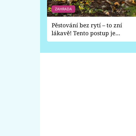
ZAHRADA
Pěstování bez rytí – to zní
lákavě! Tento postup je
vhodný jen pro některé
zahrady