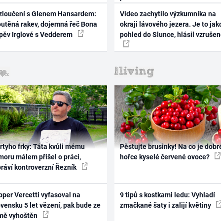
zloučení s Glenem Hansardem:
Video zachytilo výzkumníka na
outěná rakev, dojemná řeč Bona
okraji lávového jezera. Je to jak
zpěv Irglové s Vedderem
pohled do Slunce, hlásil vzruše
rtyho frky: Táta kvůli mému
Pěstujte brusinky! Na co je dobr
oru málem přišel o práci,
hořce kyselé červené ovoce?
práví kontroverzní Řezník
per Vercetti vyfasoval na
9 tipů s kostkami ledu: Vyhladí
vensku 5 let vězení, pak bude ze
zmačkané šaty i zalijí květiny
mě vyhoštěn