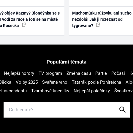
vý objev Kazmy? Blondýnka se s
Muchomůrku růžovku ani sucho
 vodí za ruce a fotí se na místě
nezdolá! Jak ji rozeznat od
ko Rosecká
tygrované?
Populární témata
Nejlepší horory
TV program
Změna času
Partie
Počasí
K
Dědka
Volby 2025
Svařené víno
Tatarák podle Pohlreicha
Alo
t ascendentu
Tvarohové knedlíky
Nejlepší palačinky
Švestkov