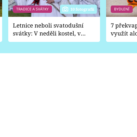
TRADICE A SVÁTKY
BYDLENÍ
10 fotografií
Letnice neboli svatodušní
7 překva
svátky: V neděli kostel, v
využít al
pondělí zábava
Nabrousí
nádobí