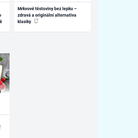
Mrkvové těstoviny bez lepku –
o
zdravá a originální alternativa
ně
klasiky
é