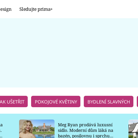
esign
Sledujte prima+
Design
TRENDY
JAK NA TO
PROMĚNY
NAŠE TIPY
JAK UŠETŘIT
POKOJOVÉ KVĚTINY
BYDLENÍ SLAVNÝCH
la
Meg Ryan prodává luxusní
.
sídlo. Moderní dům láká na
o
bazén, posilovnu i sprchu