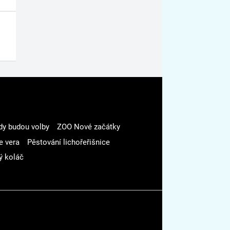
dy budou volby
ZOO Nové začátky
e vera
Pěstování lichořeřišnice
ý koláč