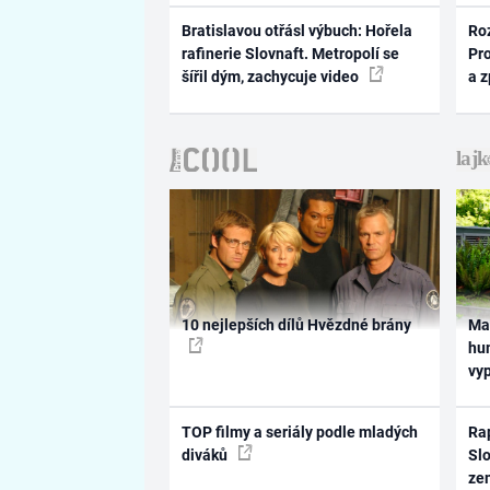
Bratislavou otřásl výbuch: Hořela
Ro
rafinerie Slovnaft. Metropolí se
Pr
šířil dým, zachycuje video
a 
10 nejlepších dílů Hvězdné brány
Ma
hum
vy
TOP filmy a seriály podle mladých
Rap
diváků
Slo
ze