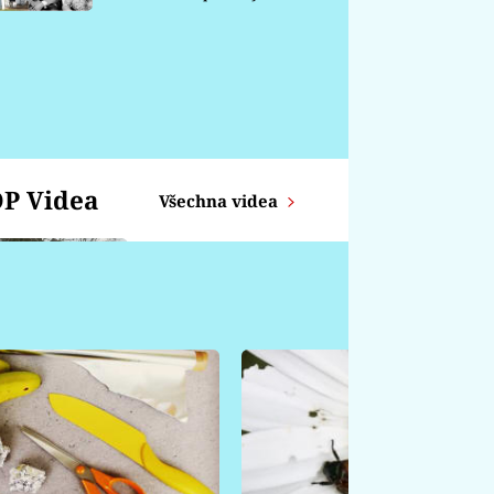
chátrá
P Videa
Všechna videa
Zajíc z proutků
KOZOROH -
Týdenní horoskop od
14.4. - 20.4.
ŠTÍR - Týdenní