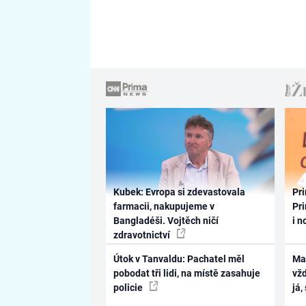
Kubek: Evropa si zdevastovala
Pri
farmacii, nakupujeme v
Pri
Bangladéši. Vojtěch ničí
i n
zdravotnictví
Útok v Tanvaldu: Pachatel měl
Ma
pobodat tři lidi, na místě zasahuje
vž
policie
já,