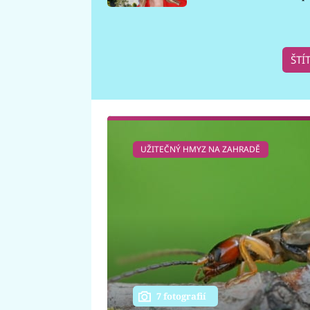
požáru
ŠTÍ
UŽITEČNÝ HMYZ NA ZAHRADĚ
7 fotografií