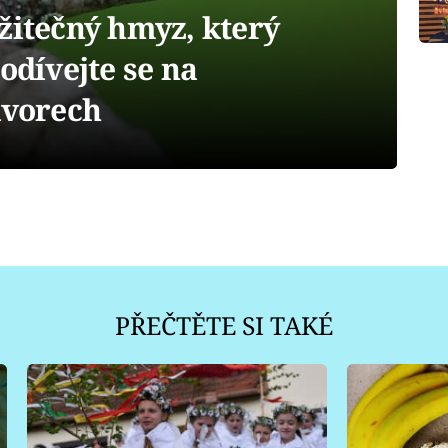
žitečný hmyz, který
odívejte se na
kvorech
PŘEČTĚTE SI TAKÉ