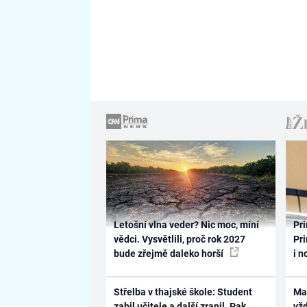
Letošní vlna veder? Nic moc, míní
Pri
vědci. Vysvětlili, proč rok 2027
Pri
bude zřejmě daleko horší
i n
Střelba v thajské škole: Student
Ma
zabil učitele a další zranil. Pak
vž