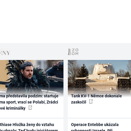
ma představila podzim: startuje
Tank KV-1 Němce dokonale
ma sport, vrací se Polabí, Zrádci
zaskočil
ové kriminálky
thiase Hložka ženy do vztahu
Operace Entebbe ukázala
dy uhnaly: Teď budu iniciátorem
schopnosti Izraele. Při