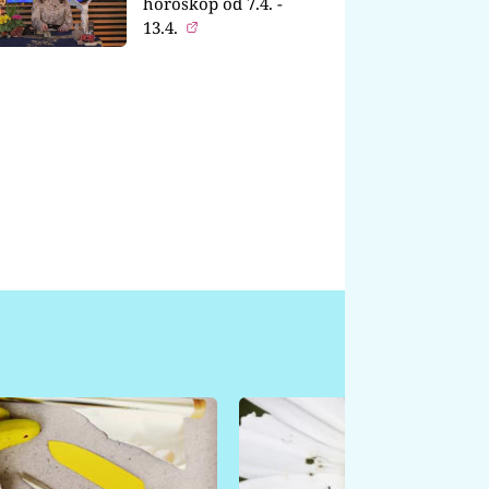
horoskop od 7.4. -
13.4.