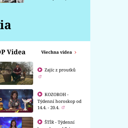
chátrá
ia
P Videa
Všechna videa
Zajíc z proutků
KOZOROH -
Týdenní horoskop od
14.4. - 20.4.
ŠTÍR - Týdenní