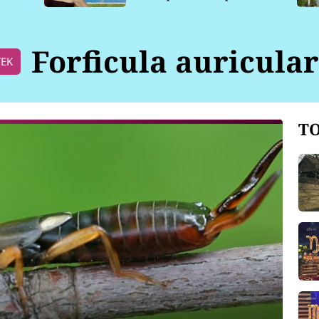
pro psy
Forficula auricular
TEK
TO