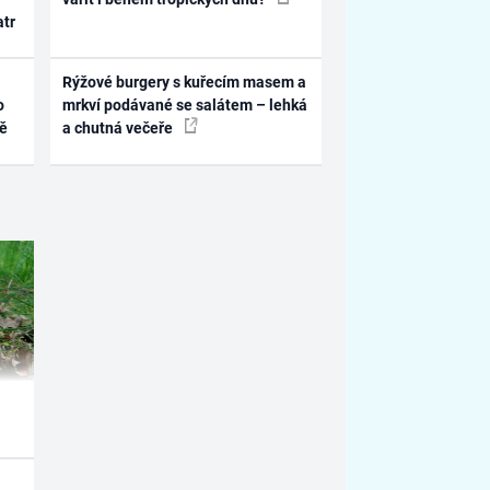
atr
Rýžové burgery s kuřecím masem a
o
mrkví podávané se salátem – lehká
ně
a chutná večeře