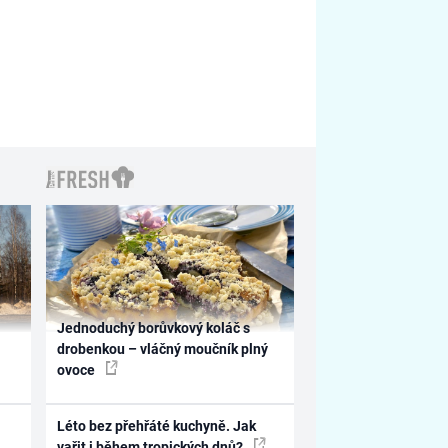
Jednoduchý borůvkový koláč s
drobenkou – vláčný moučník plný
ovoce
Léto bez přehřáté kuchyně. Jak
vařit i během tropických dnů?