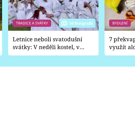
TRADICE A SVÁTKY
BYDLENÍ
10 fotografií
Letnice neboli svatodušní
7 překva
svátky: V neděli kostel, v
využít al
pondělí zábava
Nabrousí
nádobí