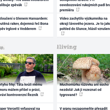
 slibuje zpěvák
osvobozování rukojmích padl br
premiéra
zloučení s Glenem Hansardem:
Video zachytilo výzkumníka na
outěná rakev, dojemná řeč Bona
okraji lávového jezera. Je to jak
zpěv Irglové s Vedderem
pohled do Slunce, hlásil vzruše
rtyho frky: Táta kvůli mému
Muchomůrku růžovku ani sucho
oru málem přišel o práci,
nezdolá! Jak ji rozeznat od
práví kontroverzní Řezník
tygrované?
per Vercetti vyfasoval na
V srpnu nezapomeňte přesadit