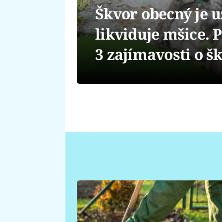
Škvor obecný je u
likviduje mšice. P
3 zajímavosti o š