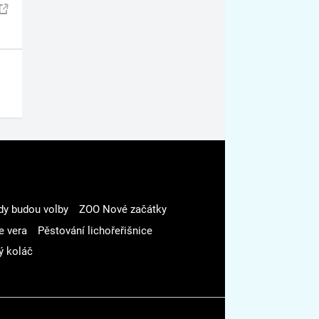
dy budou volby
ZOO Nové začátky
e vera
Pěstování lichořeřišnice
ý koláč