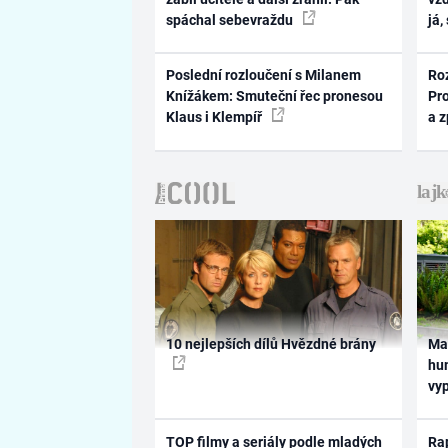
spáchal sebevraždu
já,
Poslední rozloučení s Milanem
Ro
Knížákem: Smuteční řec pronesou
Pr
Klaus i Klempíř
a 
10 nejlepších dílů Hvězdné brány
Ma
hum
vy
TOP filmy a seriály podle mladých
Rap