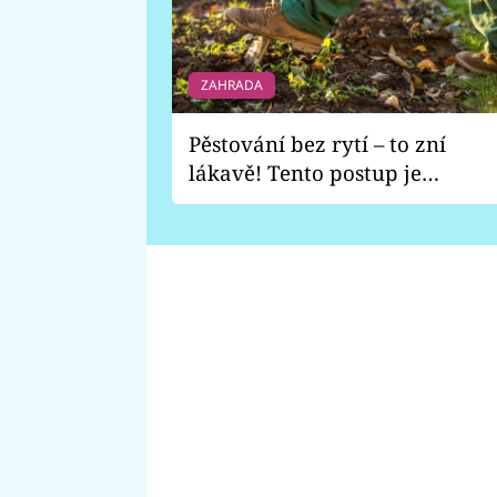
ZAHRADA
Pěstování bez rytí – to zní
lákavě! Tento postup je
vhodný jen pro některé
zahrady