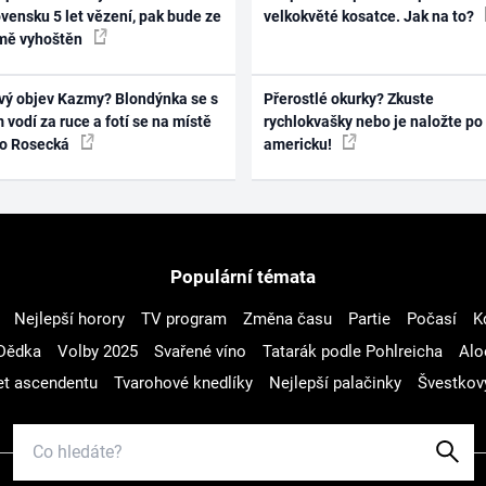
vensku 5 let vězení, pak bude ze
velkokvěté kosatce. Jak na to?
mě vyhoštěn
vý objev Kazmy? Blondýnka se s
Přerostlé okurky? Zkuste
 vodí za ruce a fotí se na místě
rychlokvašky nebo je naložte po
ko Rosecká
americku!
Populární témata
Nejlepší horory
TV program
Změna času
Partie
Počasí
K
Dědka
Volby 2025
Svařené víno
Tatarák podle Pohlreicha
Alo
t ascendentu
Tvarohové knedlíky
Nejlepší palačinky
Švestkov