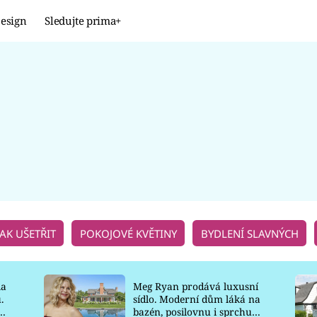
esign
Sledujte prima+
Design
TRENDY
JAK NA TO
PROMĚNY
NAŠE TIPY
JAK UŠETŘIT
POKOJOVÉ KVĚTINY
BYDLENÍ SLAVNÝCH
la
Meg Ryan prodává luxusní
.
sídlo. Moderní dům láká na
o
bazén, posilovnu i sprchu