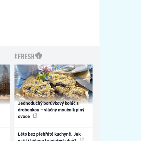
Jednoduchý borůvkový koláč s
drobenkou – vláčný moučník plný
ovoce
Léto bez přehřáté kuchyně. Jak
vařit i během tropických dnů?