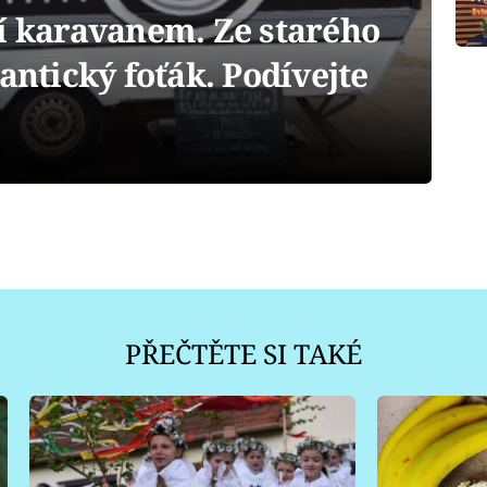
tí karavanem. Ze starého
antický foťák. Podívejte
PŘEČTĚTE SI TAKÉ