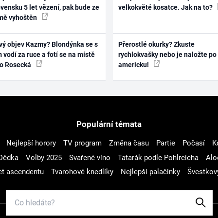
vensku 5 let vězení, pak bude ze
velkokvěté kosatce. Jak na to?
mě vyhoštěn
vý objev Kazmy? Blondýnka se s
Přerostlé okurky? Zkuste
 vodí za ruce a fotí se na místě
rychlokvašky nebo je naložte po
ko Rosecká
americku!
Populární témata
Nejlepší horory
TV program
Změna času
Partie
Počasí
K
Dědka
Volby 2025
Svařené víno
Tatarák podle Pohlreicha
Alo
t ascendentu
Tvarohové knedlíky
Nejlepší palačinky
Švestkov