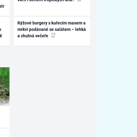
atr
Rýžové burgery s kuřecím masem a
o
mrkví podávané se salátem – lehká
ně
a chutná večeře