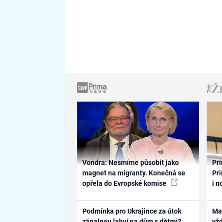
Vondra: Nesmíme působit jako
Pri
magnet na migranty. Konečná se
Pri
opřela do Evropské komise
i n
Podmínka pro Ukrajince za útok
Ma
zápalnou lahví na dům s dětmi?
vž