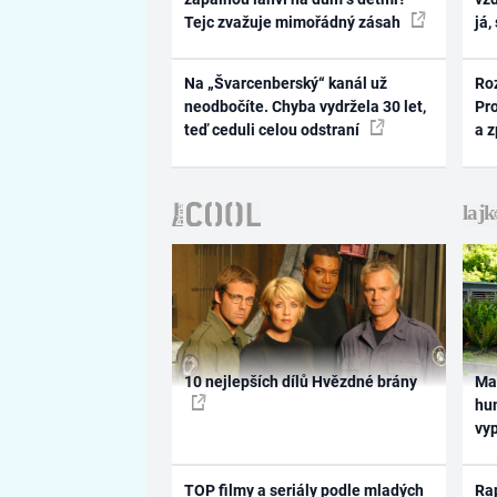
Tejc zvažuje mimořádný zásah
já,
Na „Švarcenberský“ kanál už
Ro
neodbočíte. Chyba vydržela 30 let,
Pr
teď ceduli celou odstraní
a 
10 nejlepších dílů Hvězdné brány
Ma
hum
vy
TOP filmy a seriály podle mladých
Rap