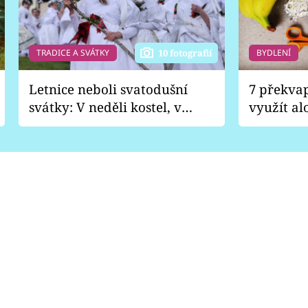
TRADICE A SVÁTKY
BYDLENÍ
10 fotografií
Letnice neboli svatodušní
7 překva
svátky: V neděli kostel, v
využít al
pondělí zábava
Nabrousí
nádobí