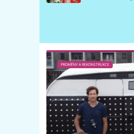
požáru
PROMĚNY A REKONSTRUKCE