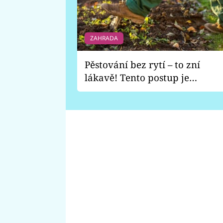
ZAHRADA
Pěstování bez rytí – to zní
lákavě! Tento postup je
vhodný jen pro některé
zahrady