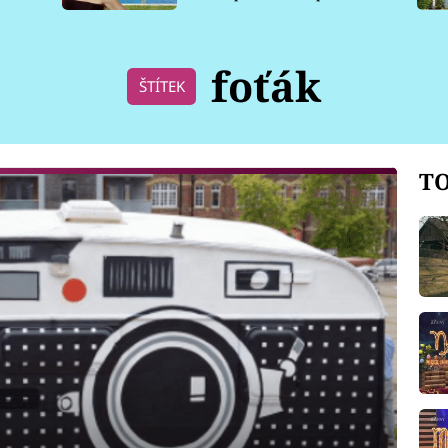
pro psy
foťák
ŠTÍTEK
TO