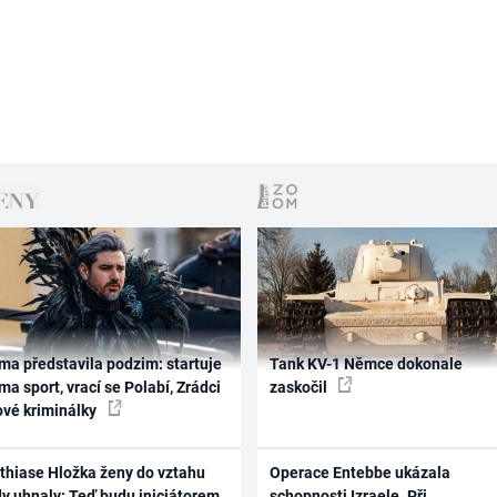
ma představila podzim: startuje
Tank KV-1 Němce dokonale
ma sport, vrací se Polabí, Zrádci
zaskočil
ové kriminálky
thiase Hložka ženy do vztahu
Operace Entebbe ukázala
dy uhnaly: Teď budu iniciátorem
schopnosti Izraele. Při