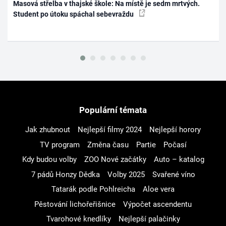
Masová střelba v thajské škole: Na místě je sedm mrtvých.
Student po útoku spáchal sebevraždu
Populární témata
Jak zhubnout
Nejlepší filmy 2024
Nejlepší horory
TV program
Změna času
Partie
Počasí
Kdy budou volby
ZOO Nové začátky
Auto – katalog
7 pádů Honzy Dědka
Volby 2025
Svařené víno
Tatarák podle Pohlreicha
Aloe vera
Pěstování lichořeřišnice
Výpočet ascendentu
Tvarohové knedlíky
Nejlepší palačinky