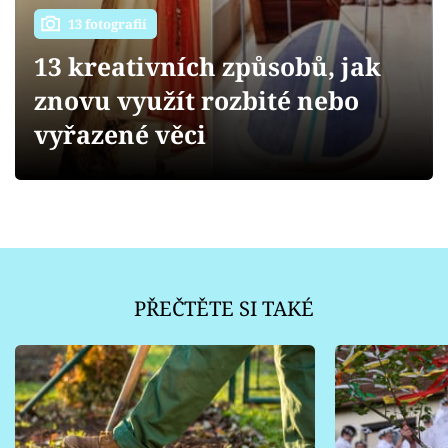
Sledujte prima+
13 fotografií
13 kreativních způsobů, jak
Přihlášení
znovu využít rozbité nebo
vyřazené věci
Sledujte nás
PŘEČTĚTE SI TAKÉ