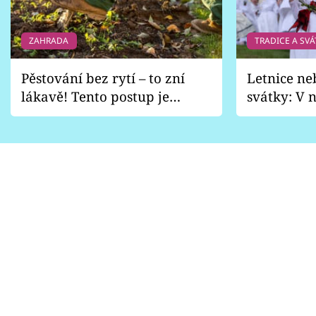
ZAHRADA
TRADICE A SVÁ
Pěstování bez rytí – to zní
Letnice ne
lákavě! Tento postup je
svátky: V n
vhodný jen pro některé
pondělí z
zahrady