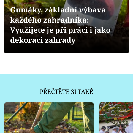
Sledujte prima+
Gumáky, základní výbava
každého zahradníka:
Přihlášení
Využijete je při práci i jako
dekoraci zahrady
Sledujte nás
PŘEČTĚTE SI TAKÉ