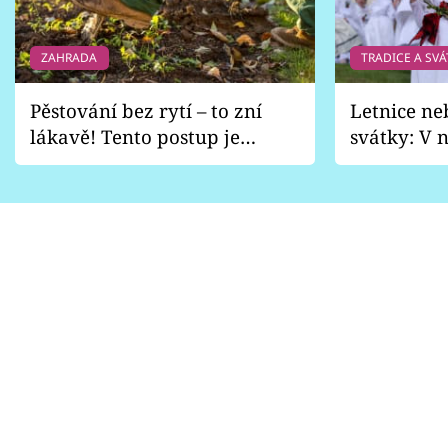
ZAHRADA
TRADICE A SVÁ
Pěstování bez rytí – to zní
Letnice ne
lákavě! Tento postup je
svátky: V n
vhodný jen pro některé
pondělí z
zahrady