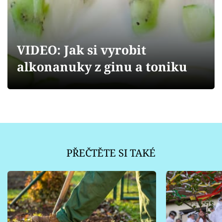
Sledujte prima+
Přihlášení
VIDEO: Jak si vyrobit
alkonanuky z ginu a toniku
Sledujte nás
PŘEČTĚTE SI TAKÉ