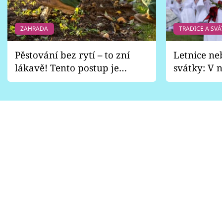
ZAHRADA
TRADICE A SVÁ
Pěstování bez rytí – to zní
Letnice ne
lákavě! Tento postup je
svátky: V n
vhodný jen pro některé
pondělí z
zahrady