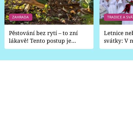
ZAHRADA
TRADICE A SVÁ
Pěstování bez rytí – to zní
Letnice ne
lákavě! Tento postup je
svátky: V n
vhodný jen pro některé
pondělí z
zahrady