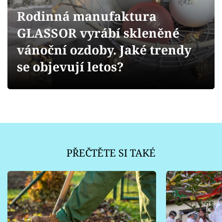
Sledujte prima+
Rodinná manufaktura
GLASSOR vyrábí skleněné
Přihlášení
vánoční ozdoby. Jaké trendy
se objevují letos?
Sledujte nás
PŘEČTĚTE SI TAKÉ