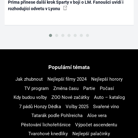
Prima přinese další krok Sparty v boji o LM. Fanoušci uvidí i
rozhodující odvetu v Lyonu
Populární témata
Jak zhubnout
Nejlepší filmy 2024
Nejlepší horory
TV program
Změna času
Partie
Počasí
Kdy budou volby
ZOO Nové začátky
Auto – katalog
7 pádů Honzy Dědka
Volby 2025
Svařené víno
Tatarák podle Pohlreicha
Aloe vera
Pěstování lichořeřišnice
Výpočet ascendentu
Tvarohové knedlíky
Nejlepší palačinky