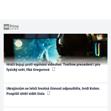
Hráči bojují proti vypínání videoher. Tvoříme precedent i pro
fyzický svět, říká Gregorová
Ukrajincům se lehčí trestná činnost odpouštěla, tvrdí Koten.
Pospíšil chtěl vidět čísla