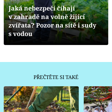
Sledujte prima+
Jaká nebezpečí číhají
v zahradě na volně žijící
Přihlášení
zvířata? Pozor na sítě i sudy
s vodou
Sledujte nás
PŘEČTĚTE SI TAKÉ