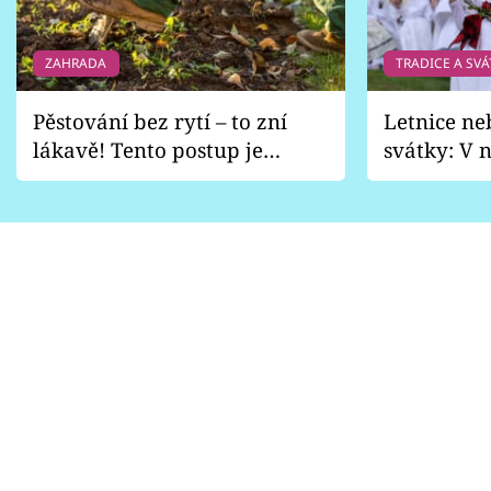
ZAHRADA
TRADICE A SVÁ
Pěstování bez rytí – to zní
Letnice ne
lákavě! Tento postup je
svátky: V n
vhodný jen pro některé
pondělí z
zahrady