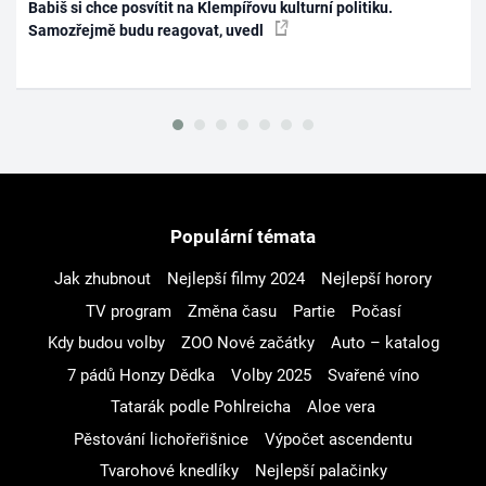
Babiš si chce posvítit na Klempířovu kulturní politiku.
Samozřejmě budu reagovat, uvedl
Populární témata
Jak zhubnout
Nejlepší filmy 2024
Nejlepší horory
TV program
Změna času
Partie
Počasí
Kdy budou volby
ZOO Nové začátky
Auto – katalog
7 pádů Honzy Dědka
Volby 2025
Svařené víno
Tatarák podle Pohlreicha
Aloe vera
Pěstování lichořeřišnice
Výpočet ascendentu
Tvarohové knedlíky
Nejlepší palačinky