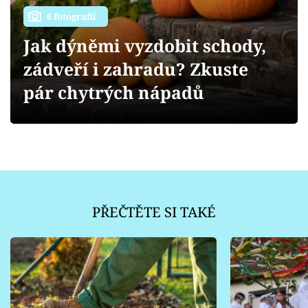
Sledujte prima+
6 fotografií
Jak dýněmi vyzdobit schody,
Přihlášení
zádveří i zahradu? Zkuste
pár chytrých nápadů
Sledujte nás
PŘEČTĚTE SI TAKÉ