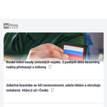
Rusko mění osudy zmizelých vojáků. Z padlých dělá dezertéry,
rodiny přicházejí o miliony
Zákeřná kvasinka se šíří nemocnicemi, odolá lékům a ohrožuje
oslabené. Hlásí ji už i Česko