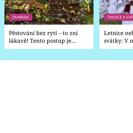
ZAHRADA
TRADICE A SVÁ
Pěstování bez rytí – to zní
Letnice ne
lákavě! Tento postup je
svátky: V n
vhodný jen pro některé
pondělí z
zahrady