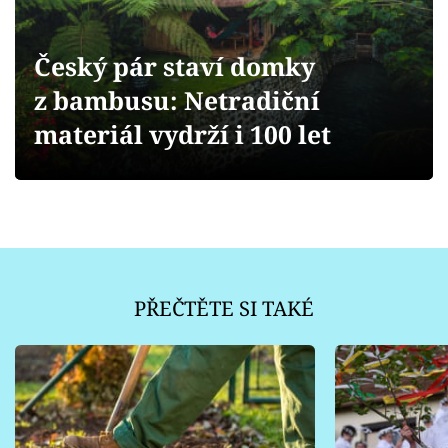
Sledujte prima+
Český pár staví domky
Přihlášení
z bambusu: Netradiční
materiál vydrží i 100 let
Sledujte nás
PŘEČTĚTE SI TAKÉ