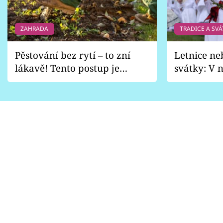
ZAHRADA
TRADICE A SVÁ
Pěstování bez rytí – to zní
Letnice ne
lákavě! Tento postup je
svátky: V n
vhodný jen pro některé
pondělí z
zahrady