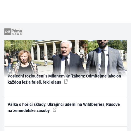
Poslední rozloučení s Milanem Knížákem: Odmítejme jako on
každou lež a faleš, řekl Klaus
Válka o hořící sklady. Ukrajinci udeřili na Wildberries, Rusové
na zemědělské zásoby