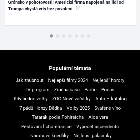
Grónsko v pohotovosti: Americká firma napojená na lidi od
Trumpa chystá vrty bez povolení
Populární témata
Jak zhubnout
Nejlepší filmy 2024
Nejlepší horory
TV program
Změna času
Partie
Počasí
Kdy budou volby
ZOO Nové začátky
Auto – katalog
7 pádů Honzy Dědka
Volby 2025
Svařené víno
Tatarák podle Pohlreicha
Aloe vera
Pěstování lichořeřišnice
Výpočet ascendentu
Tvarohové knedlíky
Nejlepší palačinky