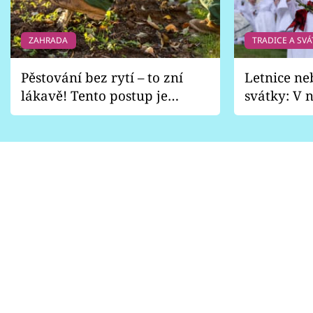
ZAHRADA
TRADICE A SVÁ
Pěstování bez rytí – to zní
Letnice ne
lákavě! Tento postup je
svátky: V n
vhodný jen pro některé
pondělí z
zahrady