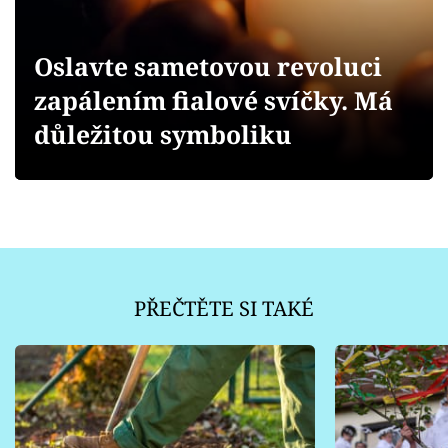
Sledujte prima+
Oslavte sametovou revoluci
Přihlášení
zapálením fialové svíčky. Má
důležitou symboliku
Sledujte nás
PŘEČTĚTE SI TAKÉ