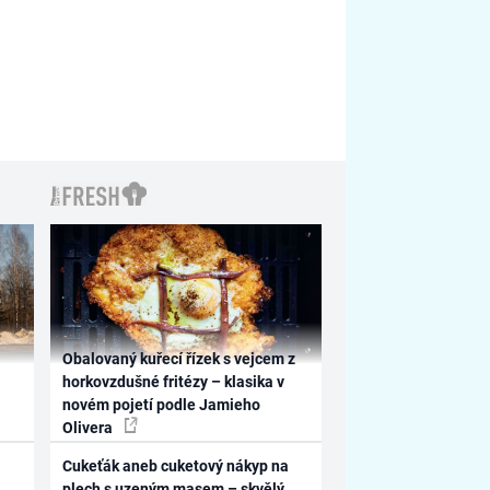
Obalovaný kuřecí řízek s vejcem z
horkovzdušné fritézy – klasika v
novém pojetí podle Jamieho
Olivera
Cukeťák aneb cuketový nákyp na
plech s uzeným masem – skvělý