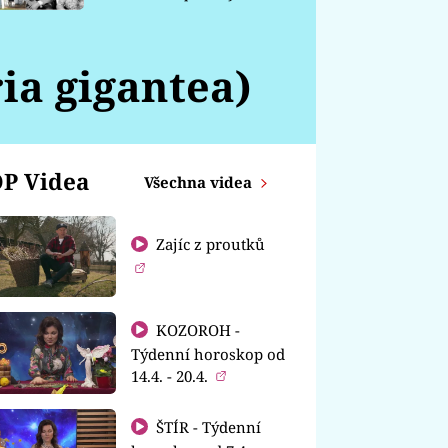
chátrá
ia gigantea)
P Videa
Všechna videa
Zajíc z proutků
KOZOROH -
Týdenní horoskop od
14.4. - 20.4.
ŠTÍR - Týdenní