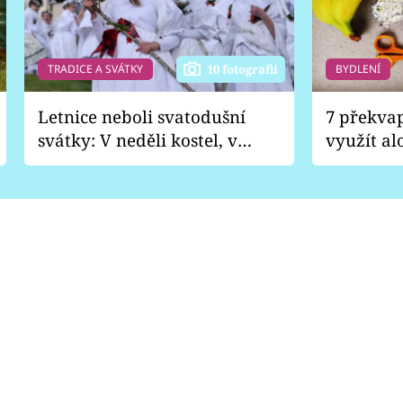
TRADICE A SVÁTKY
BYDLENÍ
10 fotografií
Letnice neboli svatodušní
7 překva
svátky: V neděli kostel, v
využít al
pondělí zábava
Nabrousí
nádobí