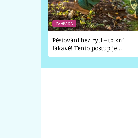
ZAHRADA
Pěstování bez rytí – to zní
lákavě! Tento postup je
vhodný jen pro některé
zahrady