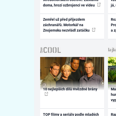
doma, hrozí ozbrojenci ve videu
já,
Zemřel už před příjezdem
Ro
záchranářů. Motorkář na
Pr
Znojemsku nezvládl zatáčku
a 
10 nejlepších dílů Hvězdné brány
Ma
hum
vy
TOP filmy a seriály podle mladých
Rap