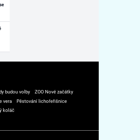
se
é
dy budou volby
ZOO Nové začátky
e vera
Pěstování lichořeřišnice
ý koláč