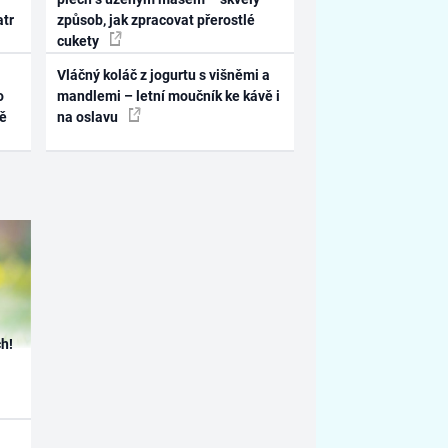
atr
způsob, jak zpracovat přerostlé
cukety
Vláčný koláč z jogurtu s višněmi a
o
mandlemi – letní moučník ke kávě i
ně
na oslavu
h!