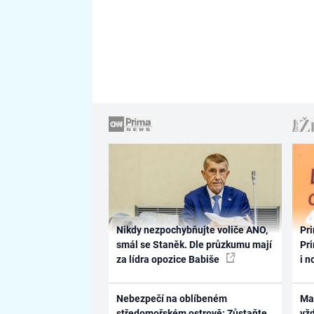
Nikdy nezpochybňujte voliče ANO,
Pri
smál se Staněk. Dle průzkumu mají
Pri
za lídra opozice Babiše
i n
Nebezpečí na oblíbeném
Ma
středomořském ostrově: Zůstaňte
vž