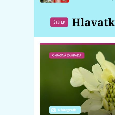
požáru
Hlavatk
ŠTÍTEK
OKRASNÁ ZAHRADA
6 fotografií