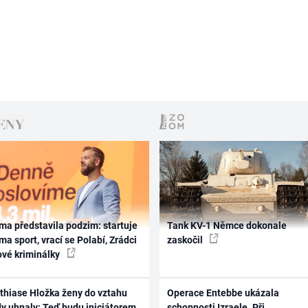
ma představila podzim: startuje
Tank KV-1 Němce dokonale
ma sport, vrací se Polabí, Zrádci
zaskočil
ové kriminálky
thiase Hložka ženy do vztahu
Operace Entebbe ukázala
dy uhnaly: Teď budu iniciátorem
schopnosti Izraele. Při