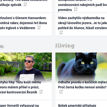
 slibuje zpěvák
osvobozování rukojmích padl br
premiéra
zloučení s Glenem Hansardem:
Video zachytilo výzkumníka na
outěná rakev, dojemná řeč Bona
okraji lávového jezera. Je to jak
zpěv Irglové s Vedderem
pohled do Slunce, hlásil vzruše
rtyho frky: Táta kvůli mému
Odhalte pravdu o kočičích mýtec
oru málem přišel o práci,
Proč černá kočka nenosí smůlu?
práví kontroverzní Řezník
per Vercetti vyfasoval na
Ibišek americký přitahuje