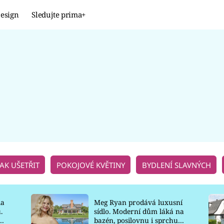
esign
Sledujte prima+
Design
TRENDY
JAK NA TO
PROMĚNY
NAŠE TIPY
JAK UŠETŘIT
POKOJOVÉ KVĚTINY
BYDLENÍ SLAVNÝCH
la
Meg Ryan prodává luxusní
.
sídlo. Moderní dům láká na
o
bazén, posilovnu i sprchu