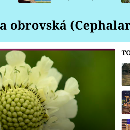
pro psy
a obrovská (Cephalar
TO