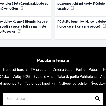
vensku 5 let vězení, pak bude ze
pozornost obřími květy. Pěstuje 
mě vyhoštěn
snadno
vý objev Kazmy? Blondýnka se s
Pěstujte brusinky! Na co je dobr
 vodí za ruce a fotí se na místě
hořce kyselé červené ovoce?
ko Rosecká
Populární témata
Nejlepší horory
TV program
Změna času
Partie
Počasí
K
Dědka
Volby 2025
Svařené víno
Tatarák podle Pohlreicha
Alo
t ascendentu
Tvarohové knedlíky
Nejlepší palačinky
Švestkov