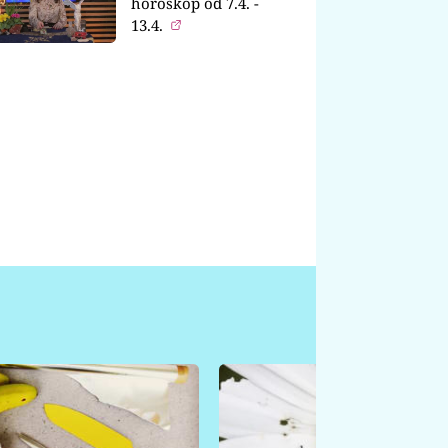
horoskop od 7.4. -
13.4.