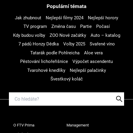
Populární témata
Jak zhubnout
Nejlepší filmy 2024
Nejlepší horory
TV program
Změna času
Partie
Počasí
Kdy budou volby
ZOO Nové začátky
Auto – katalog
7 pádů Honzy Dědka
Volby 2025
Svařené víno
Tatarák podle Pohlreicha
Aloe vera
Pěstování lichořeřišnice
Výpočet ascendentu
Tvarohové knedlíky
Nejlepší palačinky
Švestkový koláč
O FTV Prima
Management