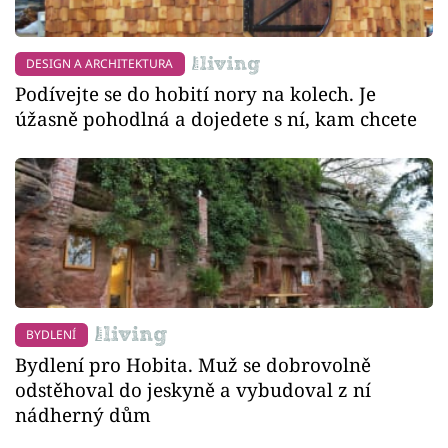
DESIGN A ARCHITEKTURA
Podívejte se do hobití nory na kolech. Je
úžasně pohodlná a dojedete s ní, kam chcete
BYDLENÍ
Bydlení pro Hobita. Muž se dobrovolně
odstěhoval do jeskyně a vybudoval z ní
nádherný dům