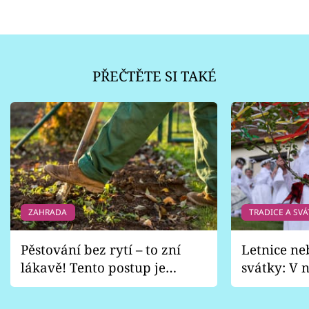
PŘEČTĚTE SI TAKÉ
ZAHRADA
TRADICE A SVÁ
Pěstování bez rytí – to zní
Letnice ne
lákavě! Tento postup je
svátky: V n
vhodný jen pro některé
pondělí z
zahrady