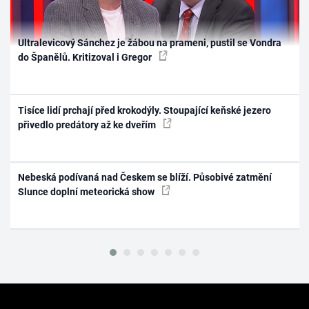
Ultralevicový Sánchez je žábou na prameni, pustil se Vondra
do Španělů. Kritizoval i Gregor
Tisíce lidí prchají před krokodýly. Stoupající keňské jezero
přivedlo predátory až ke dveřím
Nebeská podívaná nad Českem se blíží. Působivé zatmění
Slunce doplní meteorická show