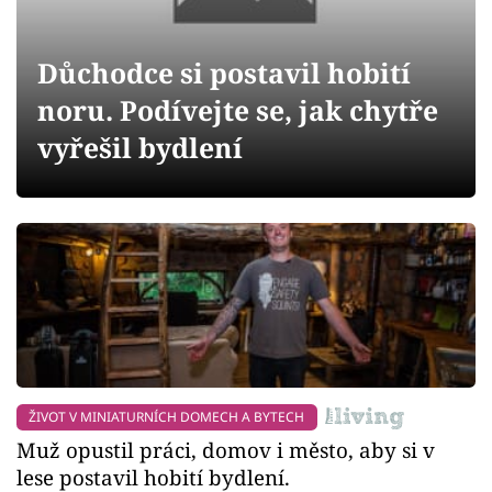
Sledujte prima+
Důchodce si postavil hobití
Přihlášení
noru. Podívejte se, jak chytře
vyřešil bydlení
Sledujte nás
ŽIVOT V MINIATURNÍCH DOMECH A BYTECH
Muž opustil práci, domov i město, aby si v
lese postavil hobití bydlení.