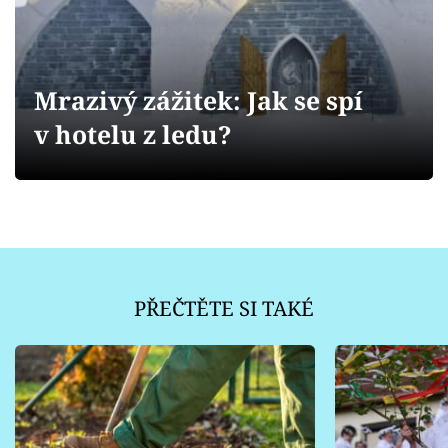
Sledujte prima+
Přihlášení
Mrazivý zážitek: Jak se spí
v hotelu z ledu?
Sledujte nás
PŘEČTĚTE SI TAKÉ