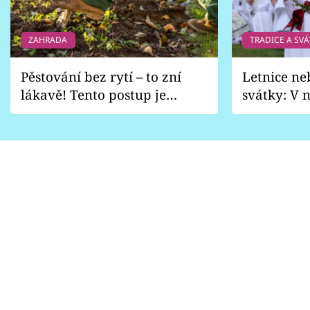
ZAHRADA
TRADICE A SVÁ
Pěstování bez rytí – to zní
Letnice ne
lákavě! Tento postup je
svátky: V n
vhodný jen pro některé
pondělí z
zahrady