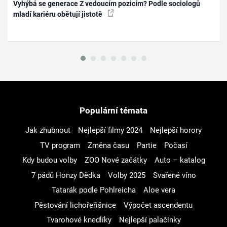
Vyhýbá se generace Z vedoucím pozicím? Podle sociologů
mladí kariéru obětují jistotě
Populární témata
Jak zhubnout
Nejlepší filmy 2024
Nejlepší horory
TV program
Změna času
Partie
Počasí
Kdy budou volby
ZOO Nové začátky
Auto – katalog
7 pádů Honzy Dědka
Volby 2025
Svařené víno
Tatarák podle Pohlreicha
Aloe vera
Pěstování lichořeřišnice
Výpočet ascendentu
Tvarohové knedlíky
Nejlepší palačinky