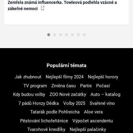
Zemřela známá influencerka. Towleová podlehla vzácné a
zákeřné nemoci
Populární témata
Jak zhubnout
Nejlepší filmy 2024
Nejlepší horory
TV program
Změna času
Partie
Počasí
Kdy budou volby
ZOO Nové začátky
Auto – katalog
7 pádů Honzy Dědka
Volby 2025
Svařené víno
Tatarák podle Pohlreicha
Aloe vera
Pěstování lichořeřišnice
Výpočet ascendentu
Tvarohové knedlíky
Nejlepší palačinky