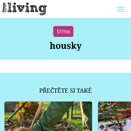
Trendy:
JAK UŠETŘIT
POKOJOVÉ KVĚTINY
ŠTÍTEK
BYDLENÍ SLAVNÝCH
ZAHRADA
housky
Témata
Bydlení
PŘEČTĚTE SI TAKÉ
Zahrada
Design