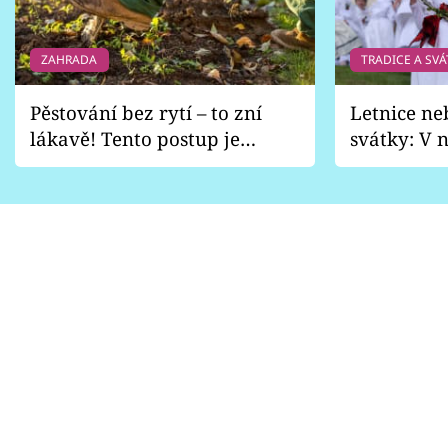
Sledujte prima+
ZAHRADA
TRADICE A SVÁ
Přihlášení
Pěstování bez rytí – to zní
Letnice ne
lákavě! Tento postup je
svátky: V n
Sledujte nás
vhodný jen pro některé
pondělí z
zahrady