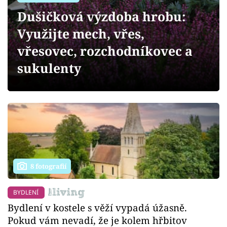
Sledujte prima+
Dušičková výzdoba hrobu:
Využijte mech, vřes,
Přihlášení
vřesovec, rozchodníkovec a
sukulenty
Sledujte nás
8 fotografií
BYDLENÍ
Bydlení v kostele s věží vypadá úžasně.
Pokud vám nevadí, že je kolem hřbitov