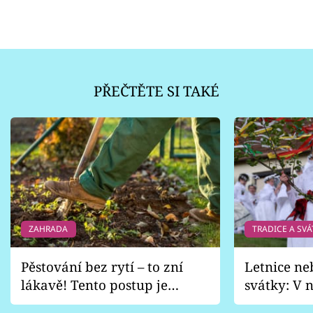
PŘEČTĚTE SI TAKÉ
ZAHRADA
TRADICE A SVÁ
Pěstování bez rytí – to zní
Letnice ne
lákavě! Tento postup je
svátky: V n
vhodný jen pro některé
pondělí z