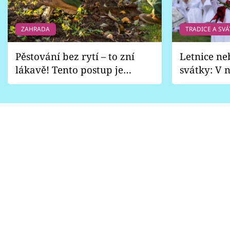
ZAHRADA
TRADICE A SVÁ
Pěstování bez rytí – to zní
Letnice ne
lákavě! Tento postup je
svátky: V n
vhodný jen pro některé
pondělí z
zahrady