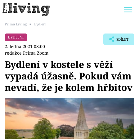
Prima Living
■
Bydlení
Trendy:
JAK UŠETŘIT
POKOJOVÉ KVĚTINY
BYDLENÍ
SDÍLET
BYDLENÍ SLAVNÝCH
ZAHRADA
2. ledna 2021 08:00
redakce Prima Zoom
Bydlení v kostele s věží
vypadá úžasně. Pokud vám
Témata
nevadí, že je kolem hřbitov
Bydlení
Zahrada
Design