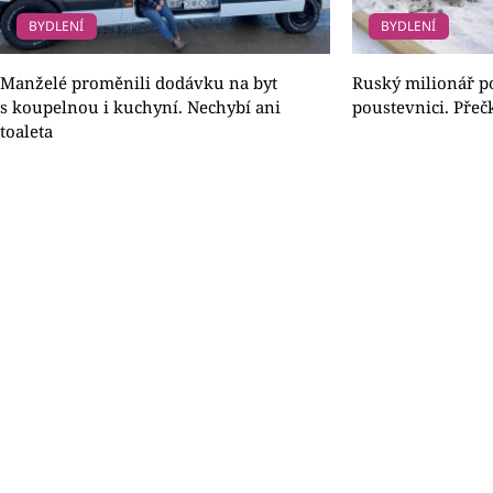
BYDLENÍ
BYDLENÍ
Manželé proměnili dodávku na byt
Ruský milionář po
s koupelnou i kuchyní. Nechybí ani
poustevnici. Pře
toaleta