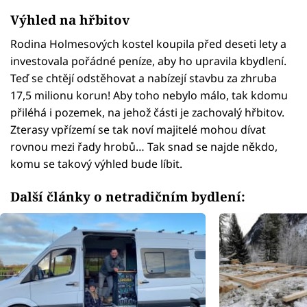
Výhled na hřbitov
Rodina Holmesových kostel koupila před deseti lety a
investovala pořádné peníze, aby ho upravila kbydlení.
Teď se chtějí odstěhovat a nabízejí stavbu za zhruba
17,5 milionu korun! Aby toho nebylo málo, tak kdomu
přiléhá i pozemek, na jehož části je zachovalý hřbitov.
Zterasy vpřízemí se tak noví majitelé mohou dívat
rovnou mezi řady hrobů… Tak snad se najde někdo,
komu se takový výhled bude líbit.
Další články o netradičním bydlení: