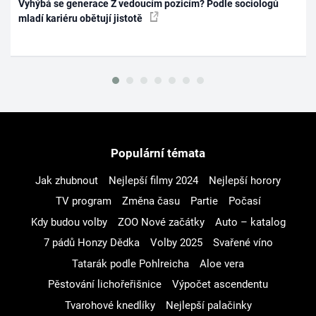
Vyhýbá se generace Z vedoucím pozicím? Podle sociologů
mladí kariéru obětují jistotě
Populární témata
Jak zhubnout
Nejlepší filmy 2024
Nejlepší horory
TV program
Změna času
Partie
Počasí
Kdy budou volby
ZOO Nové začátky
Auto – katalog
7 pádů Honzy Dědka
Volby 2025
Svařené víno
Tatarák podle Pohlreicha
Aloe vera
Pěstování lichořeřišnice
Výpočet ascendentu
Tvarohové knedlíky
Nejlepší palačinky